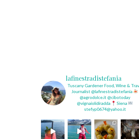
lafinestradistefania
Tuscany Gardener
Food, Wine & Trav
Journalist
@lafinestradistefania
@agrodolce.it @cibotoday
@vignaiolidiradda
Siena
stefyp0674@yahoo.it