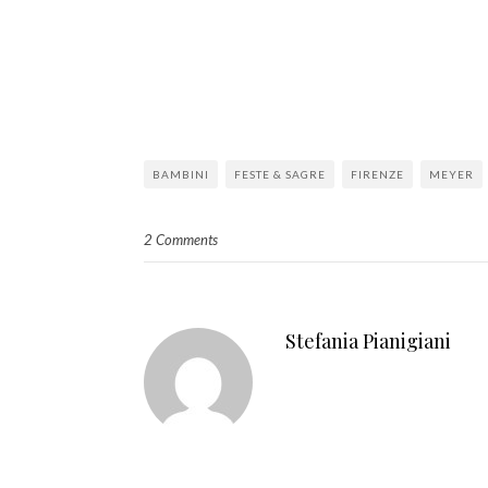
Ci saranno anche personaggi famosi del mondo dello sport e dello s
Vieni Sabato 19 Febbraio 2011 a scoprire “Il Meyer per Amico”!
Ingresso gratuito e regali per tutti i bambini.
BAMBINI
FESTE & SAGRE
FIRENZE
MEYER
2 Comments
Stefania Pianigiani