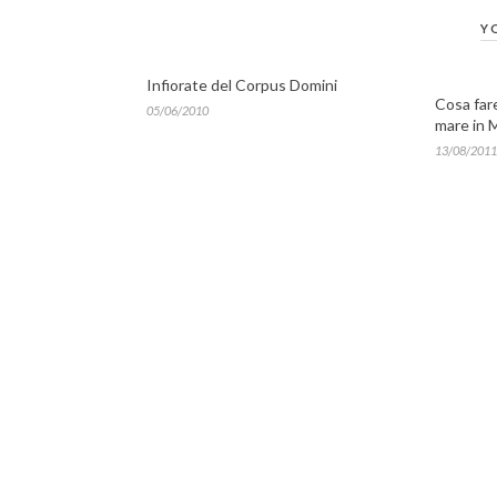
Y
Infiorate del Corpus Domini
Cosa fare
05/06/2010
mare in
13/08/2011