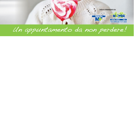
Sabato 19 Febbraio 2011
Torna la grande festa “Il Meyer per Amico” e l’occasione è davvero
speciale: brinderemo tutti insieme per i 120 anni di attività del Meyer.
Una festa aperta a tutte le famiglie e a tutti i bambini per sorridere insieme a noi con
laboratori
,
er conoscere meglio l’Ospedale Pediatrico Meyer di Firenze, la sua capacità di “prendersi cura” del
ntazione tecnologica, di cooperazione e di ricerca scientifica.