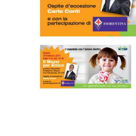
giochi
,
spuntini
e
tante sorprese
!
Scopri il Meyer, durante tutto il giorno “
Meyer tour
”: visite guidate p
bambino ed anche per conoscere i progetti di accoglienza, di impleme