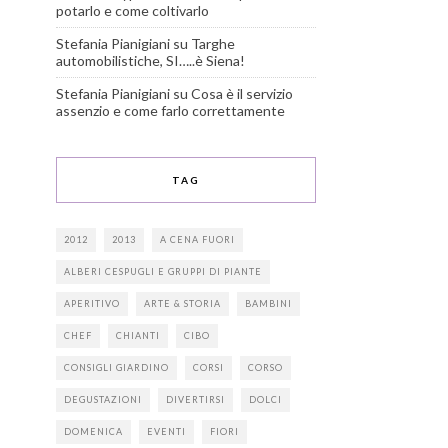
potarlo e come coltivarlo
Stefania Pianigiani
su
Targhe
automobilistiche, SI…..è Siena!
Stefania Pianigiani
su
Cosa è il servizio
assenzio e come farlo correttamente
TAG
2012
2013
A CENA FUORI
ALBERI CESPUGLI E GRUPPI DI PIANTE
APERITIVO
ARTE & STORIA
BAMBINI
CHEF
CHIANTI
CIBO
CONSIGLI GIARDINO
CORSI
CORSO
DEGUSTAZIONI
DIVERTIRSI
DOLCI
DOMENICA
EVENTI
FIORI