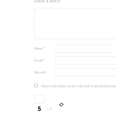
LEAVE A REPLY
Nome
*
Email
*
Sito web
Salva il mio nome, email e sito web in questo browse
−
=
0