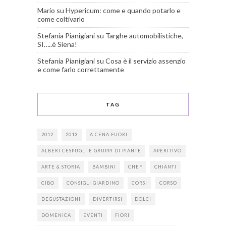
Mario
su
Hypericum: come e quando potarlo e
come coltivarlo
Stefania Pianigiani
su
Targhe automobilistiche,
SI…..è Siena!
Stefania Pianigiani
su
Cosa è il servizio assenzio
e come farlo correttamente
TAG
2012
2013
A CENA FUORI
ALBERI CESPUGLI E GRUPPI DI PIANTE
APERITIVO
ARTE & STORIA
BAMBINI
CHEF
CHIANTI
CIBO
CONSIGLI GIARDINO
CORSI
CORSO
DEGUSTAZIONI
DIVERTIRSI
DOLCI
DOMENICA
EVENTI
FIORI