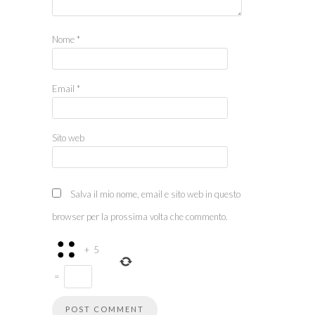
Nome
*
Email
*
Sito web
Salva il mio nome, email e sito web in questo
browser per la prossima volta che commento.
+
5
=