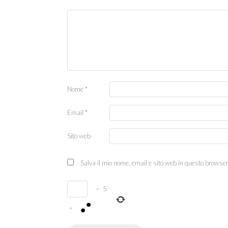
Nome
*
Email
*
Sito web
Salva il mio nome, email e sito web in questo browse
−
5
=