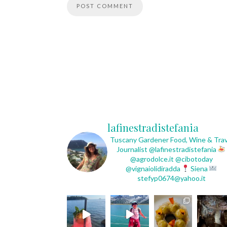
lafinestradistefania
Tuscany Gardener
Food, Wine & Trav
Journalist
@lafinestradistefania
@agrodolce.it @cibotoday
@vignaiolidiradda
Siena
stefyp0674@yahoo.it