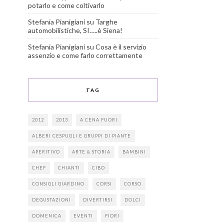
potarlo e come coltivarlo
Stefania Pianigiani
su
Targhe
automobilistiche, SI…..è Siena!
Stefania Pianigiani
su
Cosa è il servizio
assenzio e come farlo correttamente
TAG
2012
2013
A CENA FUORI
ALBERI CESPUGLI E GRUPPI DI PIANTE
APERITIVO
ARTE & STORIA
BAMBINI
CHEF
CHIANTI
CIBO
CONSIGLI GIARDINO
CORSI
CORSO
DEGUSTAZIONI
DIVERTIRSI
DOLCI
DOMENICA
EVENTI
FIORI