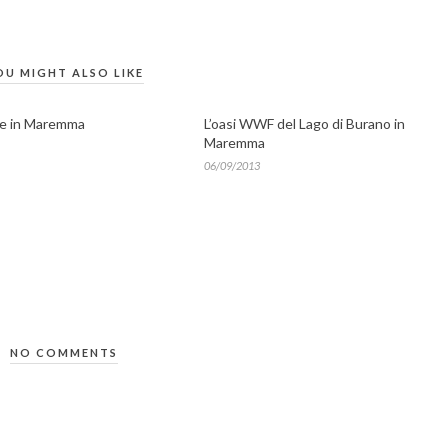
OU MIGHT ALSO LIKE
le in Maremma
L’oasi WWF del Lago di Burano in
Maremma
06/09/2013
NO COMMENTS