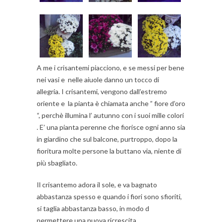
A me i crisantemi piacciono, e se messi per bene
nei vasi e nelle aiuole danno un tocco di
allegria. I crisantemi, vengono dall’estremo
oriente e la pianta è chiamata anche ” fiore d’oro
“, perchè illumina l’ autunno con i suoi mille colori
. E’ una pianta perenne che fiorisce ogni anno sia
in giardino che sul balcone, purtroppo, dopo la
fioritura molte persone la buttano via, niente di
più sbagliato.
Il crisantemo adora il sole, e va bagnato
abbastanza spesso e quando i fiori sono sfioriti,
si taglia abbastanza basso, in modo d
permettere una nuova ricrescita.