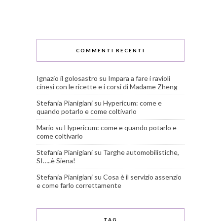
COMMENTI RECENTI
Ignazio il golosastro
su
Impara a fare i ravioli
cinesi con le ricette e i corsi di Madame Zheng
Stefania Pianigiani
su
Hypericum: come e
quando potarlo e come coltivarlo
Mario
su
Hypericum: come e quando potarlo e
come coltivarlo
Stefania Pianigiani
su
Targhe automobilistiche,
SI…..è Siena!
Stefania Pianigiani
su
Cosa è il servizio assenzio
e come farlo correttamente
TAG