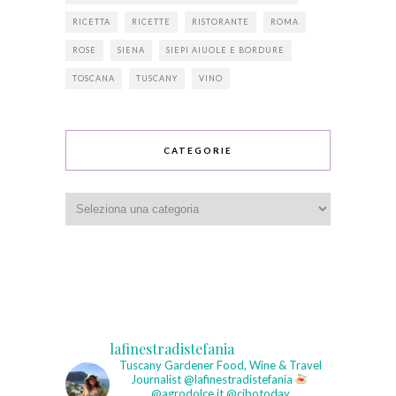
RICETTA
RICETTE
RISTORANTE
ROMA
ROSE
SIENA
SIEPI AIUOLE E BORDURE
TOSCANA
TUSCANY
VINO
CATEGORIE
Categorie
lafinestradistefania
Tuscany Gardener
Food, Wine & Travel
Journalist
@lafinestradistefania
@agrodolce.it @cibotoday