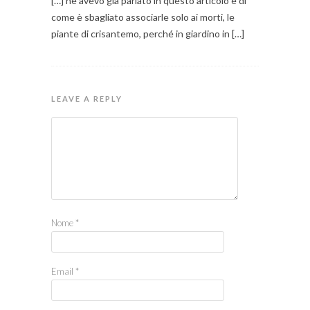
[…] ne avevo gia parlato in questo articolo e di
come è sbagliato associarle solo ai morti, le
piante di crisantemo, perché in giardino in […]
LEAVE A REPLY
Nome
*
Email
*