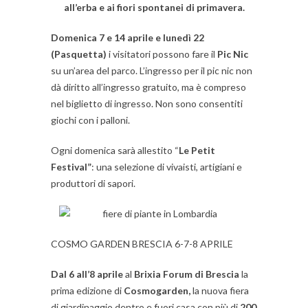
all’erba e ai fiori spontanei di primavera.
Domenica 7 e 14 aprile e lunedì 22
(Pasquetta)
i visitatori possono fare il
Pic Nic
su un’area del parco. L’ingresso per il pic nic non
dà diritto all’ingresso gratuito, ma è compreso
nel biglietto di ingresso. Non sono consentiti
giochi con i palloni.
Ogni domenica sarà allestito “
Le Petit
Festival”
: una selezione di vivaisti, artigiani e
produttori di sapori.
COSMO GARDEN BRESCIA 6-7-8 APRILE
Dal 6 all’8 aprile
al
Brixia Forum di Brescia
la
prima edizione di
Cosmogarden,
la nuova fiera
di giardinaggio dentro e fuori casa con più di
200