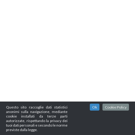
Questo sito raccoglie dati statistici
Ok
Cookie Policy
anonimi sulla navigazione, mediante
cookie installati da terze parti
autorizzate, rispettando la privacy dei
tuoi dati personali e secondo le norme
previste dalla legge.