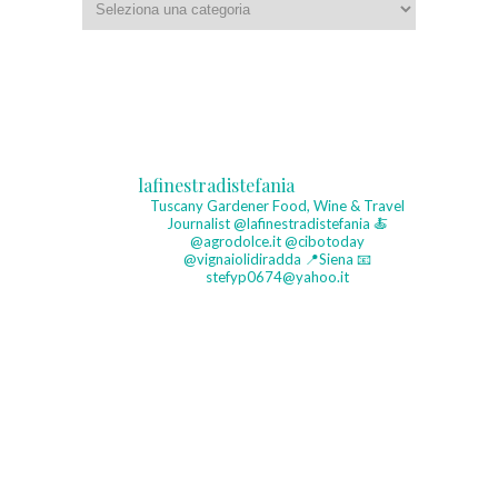
lafinestradistefania
Tuscany Gardener
Food, Wine & Travel
Journalist
@lafinestradistefania
🍝
@agrodolce.it @cibotoday
@vignaiolidiradda
📍Siena
📧
stefyp0674@yahoo.it