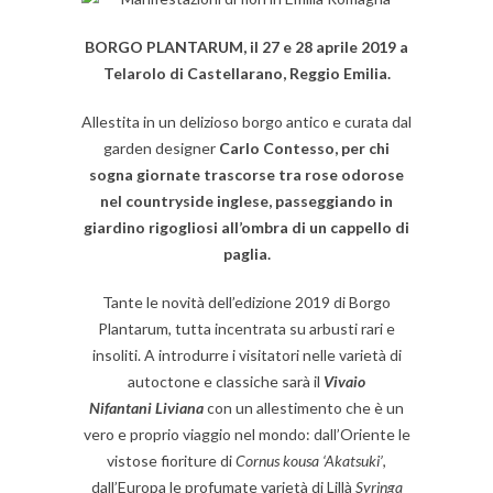
BORGO PLANTARUM, il 27 e 28 aprile 2019 a
Telarolo di Castellarano, Reggio Emilia.
Allestita in un delizioso borgo antico e curata dal
garden designer
Carlo Contesso, per chi
sogna giornate trascorse tra rose odorose
nel countryside inglese, passeggiando in
giardino rigogliosi all’ombra di un cappello di
paglia.
Tante le novità dell’edizione 2019 di Borgo
Plantarum, tutta incentrata su arbusti rari e
insoliti. A introdurre i visitatori nelle varietà di
autoctone e classiche sarà il
Vivaio
Nifantani
Liviana
con un allestimento che è un
vero e proprio viaggio nel mondo: dall’Oriente le
vistose fioriture di
Cornus kousa ‘Akatsuki’
,
dall’Europa le profumate varietà di Lillà
Syringa