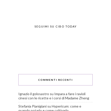
SEGUIMI SU CIBO TODAY
COMMENTI RECENTI
Ignazio il golosastro
su
Impara a fare i ravioli
cinesi con le ricette e i corsi di Madame Zheng
Stefania Pianigiani
su
Hypericum: come e
quando potarlo e come coltivarlo