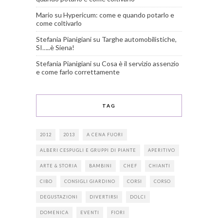
Mario
su
Hypericum: come e quando potarlo e
come coltivarlo
Stefania Pianigiani
su
Targhe automobilistiche,
SI…..è Siena!
Stefania Pianigiani
su
Cosa è il servizio assenzio
e come farlo correttamente
TAG
2012
2013
A CENA FUORI
ALBERI CESPUGLI E GRUPPI DI PIANTE
APERITIVO
ARTE & STORIA
BAMBINI
CHEF
CHIANTI
CIBO
CONSIGLI GIARDINO
CORSI
CORSO
DEGUSTAZIONI
DIVERTIRSI
DOLCI
DOMENICA
EVENTI
FIORI