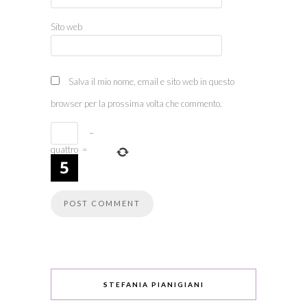
Sito web
Salva il mio nome, email e sito web in questo
browser per la prossima volta che commento.
−
quattro
=
STEFANIA PIANIGIANI