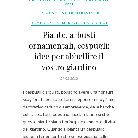
FIORI FIORITURE & COMPOSIZIONI PIANTE E
VASI
I GIARDINI DELLE MERAVIGLIE
RAMPICANTI SEMPREVERDI & DECIDUI
Piante, arbusti
ornamentali, cespugli:
idee per abbellire il
vostro giardino
29/01/2012
I cespugli o arbusti, possono avere una fioritura
scaglionata per tutto l’anno, oppure un fogliame
decorativo caduco o sempreverde, delle bacche
colorate…Tutti questi particolari fanno si che
queste piante siano il principale elemento di vita
del giardino. Quando si pianta un cespuglio,
bisogna tener conto che se eseguiamo delle