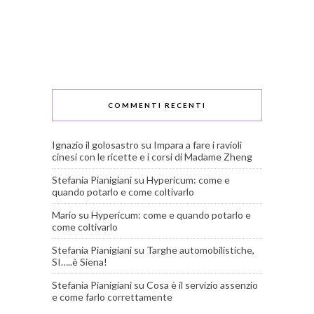
COMMENTI RECENTI
Ignazio il golosastro
su
Impara a fare i ravioli
cinesi con le ricette e i corsi di Madame Zheng
Stefania Pianigiani
su
Hypericum: come e
quando potarlo e come coltivarlo
Mario
su
Hypericum: come e quando potarlo e
come coltivarlo
Stefania Pianigiani
su
Targhe automobilistiche,
SI…..è Siena!
Stefania Pianigiani
su
Cosa è il servizio assenzio
e come farlo correttamente