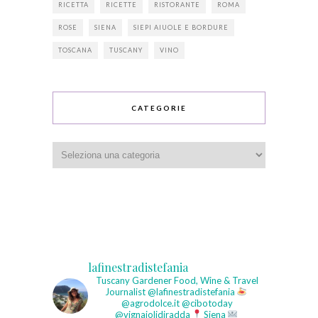
RICETTA
RICETTE
RISTORANTE
ROMA
ROSE
SIENA
SIEPI AIUOLE E BORDURE
TOSCANA
TUSCANY
VINO
CATEGORIE
Categorie
lafinestradistefania
Tuscany Gardener
Food, Wine & Travel
Journalist
@lafinestradistefania
@agrodolce.it @cibotoday
@vignaiolidiradda
Siena