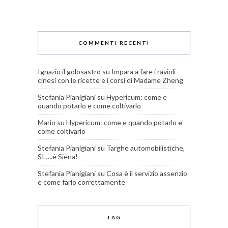
COMMENTI RECENTI
Ignazio il golosastro
su
Impara a fare i ravioli
cinesi con le ricette e i corsi di Madame Zheng
Stefania Pianigiani
su
Hypericum: come e
quando potarlo e come coltivarlo
Mario
su
Hypericum: come e quando potarlo e
come coltivarlo
Stefania Pianigiani
su
Targhe automobilistiche,
SI…..è Siena!
Stefania Pianigiani
su
Cosa è il servizio assenzio
e come farlo correttamente
TAG