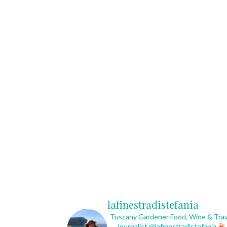
lafinestradistefania
Tuscany Gardener
Food, Wine & Trav
Journalist
@lafinestradistefania