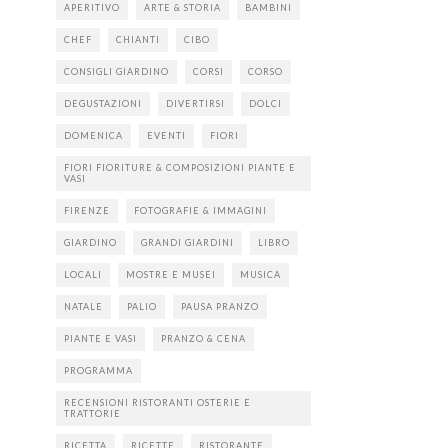
APERITIVO
ARTE & STORIA
BAMBINI
CHEF
CHIANTI
CIBO
CONSIGLI GIARDINO
CORSI
CORSO
DEGUSTAZIONI
DIVERTIRSI
DOLCI
DOMENICA
EVENTI
FIORI
FIORI FIORITURE & COMPOSIZIONI PIANTE E
VASI
FIRENZE
FOTOGRAFIE & IMMAGINI
GIARDINO
GRANDI GIARDINI
LIBRO
LOCALI
MOSTRE E MUSEI
MUSICA
NATALE
PALIO
PAUSA PRANZO
PIANTE E VASI
PRANZO & CENA
PROGRAMMA
RECENSIONI RISTORANTI OSTERIE E
TRATTORIE
RICETTA
RICETTE
RISTORANTE