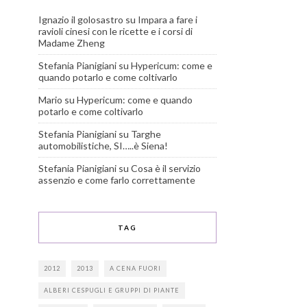
Ignazio il golosastro
su
Impara a fare i
ravioli cinesi con le ricette e i corsi di
Madame Zheng
Stefania Pianigiani
su
Hypericum: come e
quando potarlo e come coltivarlo
Mario
su
Hypericum: come e quando
potarlo e come coltivarlo
Stefania Pianigiani
su
Targhe
automobilistiche, SI…..è Siena!
Stefania Pianigiani
su
Cosa è il servizio
assenzio e come farlo correttamente
TAG
2012
2013
A CENA FUORI
ALBERI CESPUGLI E GRUPPI DI PIANTE