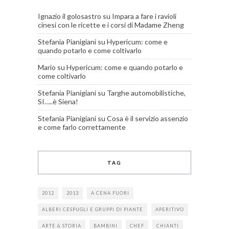
Ignazio il golosastro
su
Impara a fare i ravioli
cinesi con le ricette e i corsi di Madame Zheng
Stefania Pianigiani
su
Hypericum: come e
quando potarlo e come coltivarlo
Mario
su
Hypericum: come e quando potarlo e
come coltivarlo
Stefania Pianigiani
su
Targhe automobilistiche,
SI…..è Siena!
Stefania Pianigiani
su
Cosa è il servizio assenzio
e come farlo correttamente
TAG
2012
2013
A CENA FUORI
ALBERI CESPUGLI E GRUPPI DI PIANTE
APERITIVO
ARTE & STORIA
BAMBINI
CHEF
CHIANTI