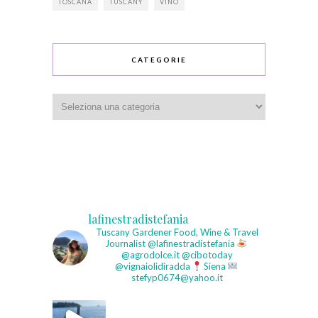
TOSCANA
TUSCANY
VINO
CATEGORIE
Categorie
lafinestradistefania
Tuscany Gardener
Food, Wine & Travel
Journalist
@lafinestradistefania
@agrodolce.it @cibotoday
@vignaiolidiradda
Siena
stefyp0674@yahoo.it