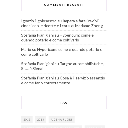
COMMENTI RECENTI
Ignazio il golosastro
su
Impara a fare i ravioli
cinesi con le ricette e i corsi di Madame Zheng
Stefania Pianigiani
su
Hypericum: come e
quando potarlo e come coltivarlo
Mario
su
Hypericum: come e quando potarlo e
come coltivarlo
Stefania Pianigiani
su
Targhe automobilistiche,
SI…..è Siena!
Stefania Pianigiani
su
Cosa è il servizio assenzio
e come farlo correttamente
TAG
2012
2013
A CENA FUORI