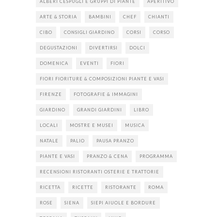
ALBERI CESPUGLI E GRUPPI DI PIANTE
APERITIVO
ARTE & STORIA
BAMBINI
CHEF
CHIANTI
CIBO
CONSIGLI GIARDINO
CORSI
CORSO
DEGUSTAZIONI
DIVERTIRSI
DOLCI
DOMENICA
EVENTI
FIORI
FIORI FIORITURE & COMPOSIZIONI PIANTE E VASI
FIRENZE
FOTOGRAFIE & IMMAGINI
GIARDINO
GRANDI GIARDINI
LIBRO
LOCALI
MOSTRE E MUSEI
MUSICA
NATALE
PALIO
PAUSA PRANZO
PIANTE E VASI
PRANZO & CENA
PROGRAMMA
RECENSIONI RISTORANTI OSTERIE E TRATTORIE
RICETTA
RICETTE
RISTORANTE
ROMA
ROSE
SIENA
SIEPI AIUOLE E BORDURE