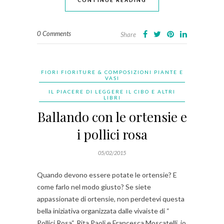
CONTINUE READING
0 Comments
Share
FIORI FIORITURE & COMPOSIZIONI PIANTE E
VASI
IL PIACERE DI LEGGERE IL CIBO E ALTRI
LIBRI
Ballando con le ortensie e
i pollici rosa
05/02/2015
Quando devono essere potate le ortensie? E
come farlo nel modo giusto? Se siete
appassionate di ortensie, non perdetevi questa
bella iniziativa organizzata dalle vivaiste di “
Pollici Rosa“. Rita Paoli e Francesca Moscatelli, io