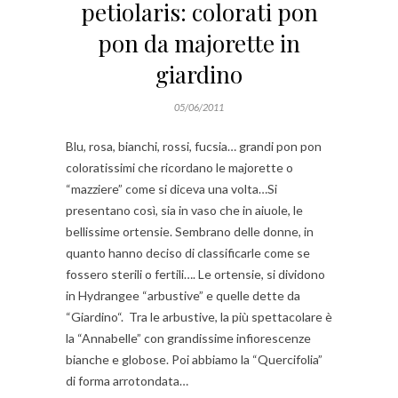
petiolaris: colorati pon
pon da majorette in
giardino
05/06/2011
Blu, rosa, bianchi, rossi, fucsia… grandi pon pon
coloratissimi che ricordano le majorette o
“mazziere” come si diceva una volta…Si
presentano così, sia in vaso che in aiuole, le
bellissime ortensie. Sembrano delle donne, in
quanto hanno deciso di classificarle come se
fossero sterili o fertili…. Le ortensie, si dividono
in Hydrangee “arbustive” e quelle dette da
“Giardino“. Tra le arbustive, la più spettacolare è
la “Annabelle” con grandissime infiorescenze
bianche e globose. Poi abbiamo la “Quercifolia”
di forma arrotondata…