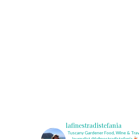
lafinestradistefania
Tuscany Gardener
Food, Wine & Trav
Journalist
@lafinestradistefania