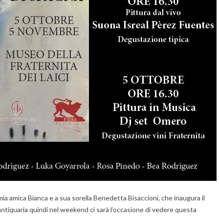
ia amica Bianca e a sua sorella Benedetta Bisaccioni, che inaugura il
 antiquaria quindi nel weekend ci sarà l’occasione di vedere questa