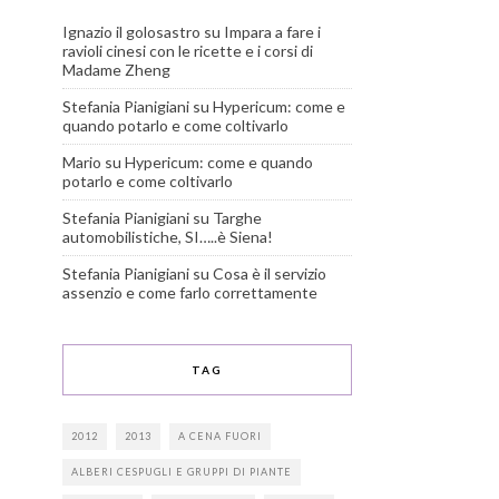
Ignazio il golosastro
su
Impara a fare i
ravioli cinesi con le ricette e i corsi di
Madame Zheng
Stefania Pianigiani
su
Hypericum: come e
quando potarlo e come coltivarlo
Mario
su
Hypericum: come e quando
potarlo e come coltivarlo
Stefania Pianigiani
su
Targhe
automobilistiche, SI…..è Siena!
Stefania Pianigiani
su
Cosa è il servizio
assenzio e come farlo correttamente
TAG
2012
2013
A CENA FUORI
ALBERI CESPUGLI E GRUPPI DI PIANTE