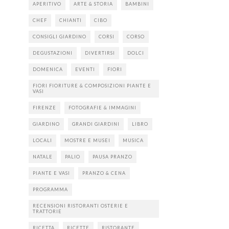
APERITIVO
ARTE & STORIA
BAMBINI
CHEF
CHIANTI
CIBO
CONSIGLI GIARDINO
CORSI
CORSO
DEGUSTAZIONI
DIVERTIRSI
DOLCI
DOMENICA
EVENTI
FIORI
FIORI FIORITURE & COMPOSIZIONI PIANTE E
VASI
FIRENZE
FOTOGRAFIE & IMMAGINI
GIARDINO
GRANDI GIARDINI
LIBRO
LOCALI
MOSTRE E MUSEI
MUSICA
NATALE
PALIO
PAUSA PRANZO
PIANTE E VASI
PRANZO & CENA
PROGRAMMA
RECENSIONI RISTORANTI OSTERIE E
TRATTORIE
RICETTA
RICETTE
RISTORANTE