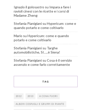
Ignazio il golosastro
su
Impara a fare i
ravioli cinesi con le ricette e i corsi di
Madame Zheng
Stefania Pianigiani
su
Hypericum: come e
quando potarlo e come coltivarlo
Mario
su
Hypericum: come e quando
potarlo e come coltivarlo
Stefania Pianigiani
su
Targhe
automobilistiche, SI…..è Siena!
Stefania Pianigiani
su
Cosa è il servizio
assenzio e come farlo correttamente
TAG
2012
2013
A CENA FUORI
ALBERI CESPUGLI E GRUPPI DI PIANTE