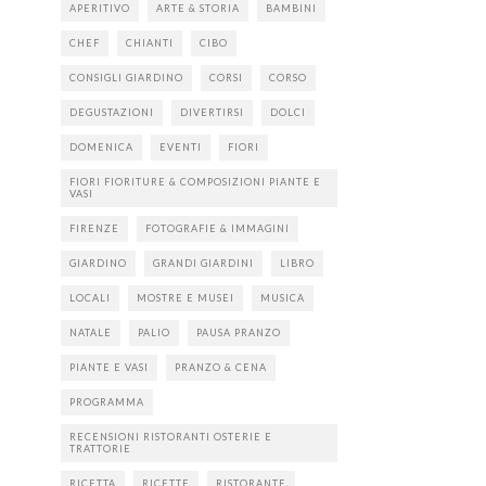
APERITIVO
ARTE & STORIA
BAMBINI
CHEF
CHIANTI
CIBO
CONSIGLI GIARDINO
CORSI
CORSO
DEGUSTAZIONI
DIVERTIRSI
DOLCI
DOMENICA
EVENTI
FIORI
FIORI FIORITURE & COMPOSIZIONI PIANTE E
VASI
FIRENZE
FOTOGRAFIE & IMMAGINI
GIARDINO
GRANDI GIARDINI
LIBRO
LOCALI
MOSTRE E MUSEI
MUSICA
NATALE
PALIO
PAUSA PRANZO
PIANTE E VASI
PRANZO & CENA
PROGRAMMA
RECENSIONI RISTORANTI OSTERIE E
TRATTORIE
RICETTA
RICETTE
RISTORANTE