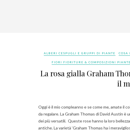
ALBERI CESPUGLI E GRUPPI DI PIANTE
COSA 
FIORI FIORITURE & COMPOSIZIONI PIANTE
La rosa gialla Graham Tho
il 
Oggi è il mio compleanno e se come me, amate il color
da regalare. La Graham Thomas di David Austin è uno
dei più versatili. Queste rose hanno la loro bellezz
antiche. La varietà ‘Graham Thomas ha i meraviglios