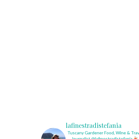
lafinestradistefania
Tuscany Gardener
Food, Wine & Trav
Journalist
@lafinestradistefania