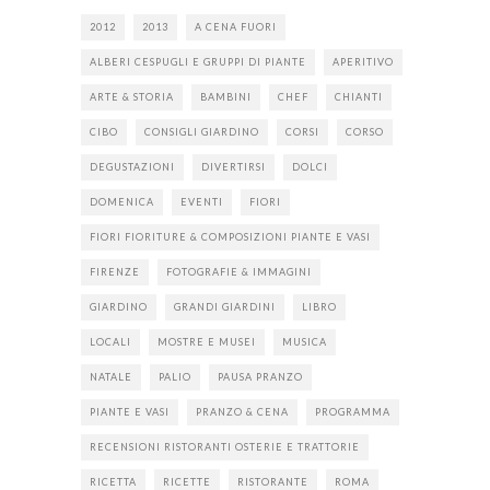
2012
2013
A CENA FUORI
ALBERI CESPUGLI E GRUPPI DI PIANTE
APERITIVO
ARTE & STORIA
BAMBINI
CHEF
CHIANTI
CIBO
CONSIGLI GIARDINO
CORSI
CORSO
DEGUSTAZIONI
DIVERTIRSI
DOLCI
DOMENICA
EVENTI
FIORI
FIORI FIORITURE & COMPOSIZIONI PIANTE E VASI
FIRENZE
FOTOGRAFIE & IMMAGINI
GIARDINO
GRANDI GIARDINI
LIBRO
LOCALI
MOSTRE E MUSEI
MUSICA
NATALE
PALIO
PAUSA PRANZO
PIANTE E VASI
PRANZO & CENA
PROGRAMMA
RECENSIONI RISTORANTI OSTERIE E TRATTORIE
RICETTA
RICETTE
RISTORANTE
ROMA