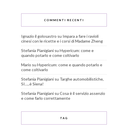
COMMENTI RECENTI
Ignazio il golosastro
su
Impara a fare i ravioli
cinesi con le ricette e i corsi di Madame Zheng
Stefania Pianigiani
su
Hypericum: come e
quando potarlo e come coltivarlo
Mario
su
Hypericum: come e quando potarlo e
come coltivarlo
Stefania Pianigiani
su
Targhe automobilistiche,
SI…..è Siena!
Stefania Pianigiani
su
Cosa è il servizio assenzio
e come farlo correttamente
TAG