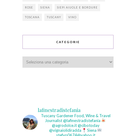
ROSE
SIENA
SIEPI AIUOLE E BORDURE
TOSCANA
TUSCANY
VINO
CATEGORIE
Categorie
lafinestradistefania
Tuscany Gardener
Food, Wine & Travel
Journalist
@lafinestradistefania
@agrodolce.it @cibotoday
@vignaiolidiradda
Siena
stefyp0674@yahoo.it