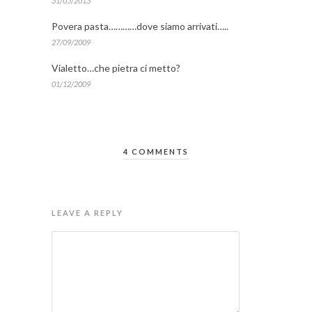
31/05/2013
Povera pasta…………dove siamo arrivati…..
27/09/2009
Vialetto…che pietra ci metto?
01/12/2009
4 COMMENTS
LEAVE A REPLY