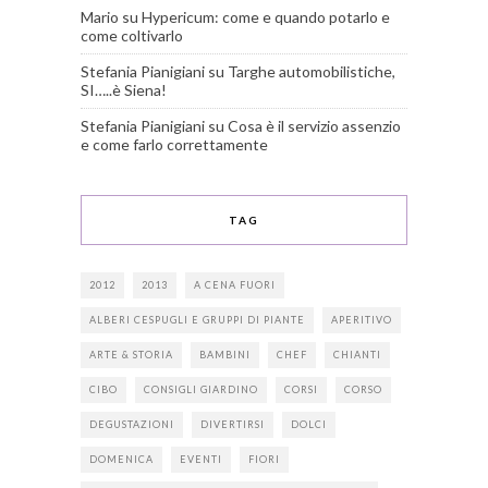
Mario
su
Hypericum: come e quando potarlo e
come coltivarlo
Stefania Pianigiani
su
Targhe automobilistiche,
SI…..è Siena!
Stefania Pianigiani
su
Cosa è il servizio assenzio
e come farlo correttamente
TAG
2012
2013
A CENA FUORI
ALBERI CESPUGLI E GRUPPI DI PIANTE
APERITIVO
ARTE & STORIA
BAMBINI
CHEF
CHIANTI
CIBO
CONSIGLI GIARDINO
CORSI
CORSO
DEGUSTAZIONI
DIVERTIRSI
DOLCI
DOMENICA
EVENTI
FIORI