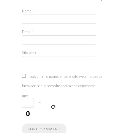
Nome
*
Email
*
Sito web
Salva il mio nome, email e sito web in questo
browser per la prossima volta che commento.
uno
−
=