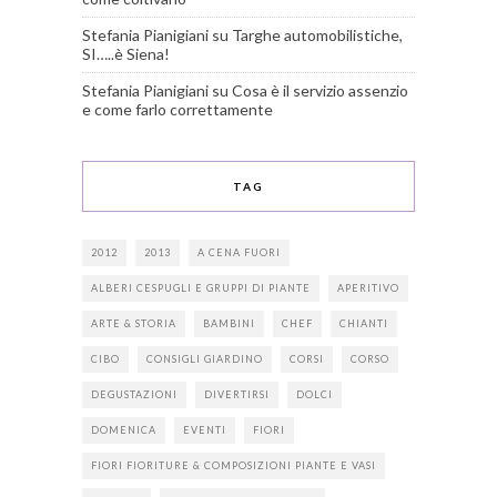
Stefania Pianigiani
su
Targhe automobilistiche,
SI…..è Siena!
Stefania Pianigiani
su
Cosa è il servizio assenzio
e come farlo correttamente
TAG
2012
2013
A CENA FUORI
ALBERI CESPUGLI E GRUPPI DI PIANTE
APERITIVO
ARTE & STORIA
BAMBINI
CHEF
CHIANTI
CIBO
CONSIGLI GIARDINO
CORSI
CORSO
DEGUSTAZIONI
DIVERTIRSI
DOLCI
DOMENICA
EVENTI
FIORI
FIORI FIORITURE & COMPOSIZIONI PIANTE E VASI