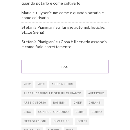
quando potarlo e come coltivarlo
Mario
su
Hypericum: come e quando potarlo e
come coltivarlo
Stefania Pianigiani
su
Targhe automobilistiche,
SI…..è Siena!
Stefania Pianigiani
su
Cosa è il servizio assenzio
e come farlo correttamente
TAG
2012
2013
A CENA FUORI
ALBERI CESPUGLI E GRUPPI DI PIANTE
APERITIVO
ARTE & STORIA
BAMBINI
CHEF
CHIANTI
CIBO
CONSIGLI GIARDINO
CORSI
CORSO
DEGUSTAZIONI
DIVERTIRSI
DOLCI