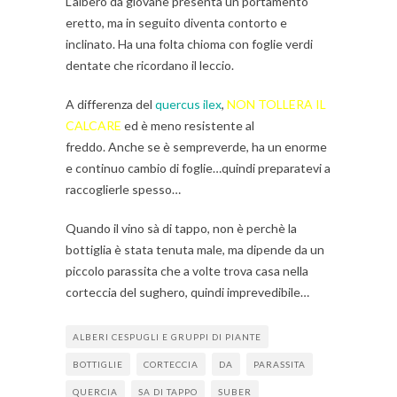
L’albero da giovane presenta un portamento
eretto, ma in seguito diventa contorto e
inclinato. Ha una folta chioma con foglie verdi
dentate che ricordano il leccio.
A differenza del
quercus ilex
,
NON TOLLERA IL
CALCARE
ed è meno resistente al
freddo. Anche se è sempreverde, ha un enorme
e continuo cambio di foglie…quindi preparatevi a
raccoglierle spesso…
Quando il vino sà di tappo, non è perchè la
bottiglia è stata tenuta male, ma dipende da un
piccolo parassita che a volte trova casa nella
corteccia del sughero, quindi imprevedibile…
ALBERI CESPUGLI E GRUPPI DI PIANTE
BOTTIGLIE
CORTECCIA
DA
PARASSITA
QUERCIA
SA DI TAPPO
SUBER