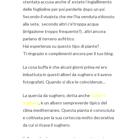
stentata accusa anche d’ estate l ingiallimento
delle foglioline per poi perderle dopo un po’.
Secondo il vivaista che me l’ha venduta e’dovuto
alla sete, secondo altri c’e’troppa acqua
(irrigazione troppo frequente?) , altri ancora
parlano di terreno asfittico.
Hai esperienza su questo tipo di piante?
Ti ringrazio e complimenti ancora per il tuo blog.
La cosa buffa è che alcuni giorni prima mi ero
imbattuta in questi alberi da sughero e li avevo
fotografati. Quando si dice le coincidenze…
La quercia da sughero, detta anche
Suber o
Sughera
, è un albero sempreverde tipico del
clima mediterraneo. Questa pianta è conosciuta
e coltivata per la sua corteccia molto decorativa
da cui si ricava il sughero.