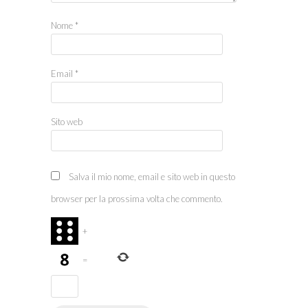
Nome
*
Email
*
Sito web
Salva il mio nome, email e sito web in questo
browser per la prossima volta che commento.
+
=