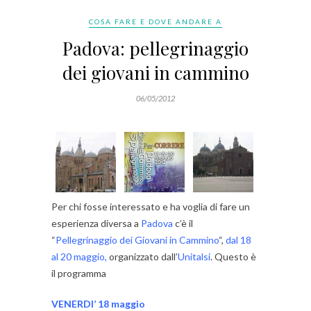
COSA FARE E DOVE ANDARE A
Padova: pellegrinaggio
dei giovani in cammino
06/05/2012
Per chi fosse interessato e ha voglia di fare un
esperienza diversa a
Padova
c’è il
“
Pellegrinaggio dei Giovani in Cammino
“,
dal 18
al 20 maggio,
organizzato dall’
Unitalsi
. Questo è
il programma
VENERDI’ 18 maggio