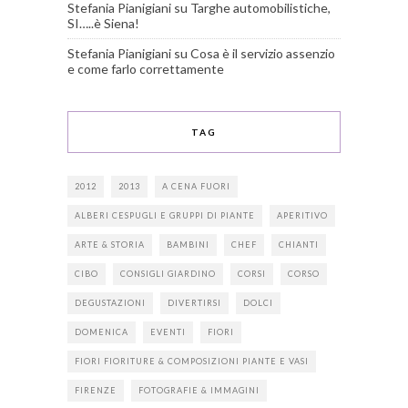
Stefania Pianigiani
su
Targhe automobilistiche,
SI…..è Siena!
Stefania Pianigiani
su
Cosa è il servizio assenzio
e come farlo correttamente
TAG
2012
2013
A CENA FUORI
ALBERI CESPUGLI E GRUPPI DI PIANTE
APERITIVO
ARTE & STORIA
BAMBINI
CHEF
CHIANTI
CIBO
CONSIGLI GIARDINO
CORSI
CORSO
DEGUSTAZIONI
DIVERTIRSI
DOLCI
DOMENICA
EVENTI
FIORI
FIORI FIORITURE & COMPOSIZIONI PIANTE E VASI
FIRENZE
FOTOGRAFIE & IMMAGINI