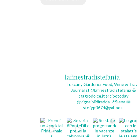
lafinestradistefania
Tuscany Gardener
Food, Wine & Trav
Journalist
@lafinestradistefania
🍝
@agrodolce.it @cibotoday
@vignaiolidiradda
📍Siena
📧
stefyp0674@yahoo.it