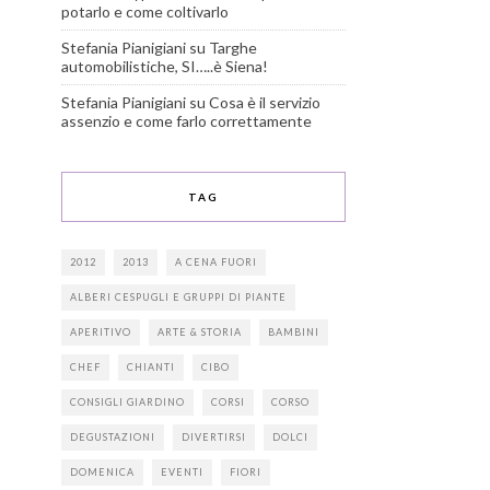
potarlo e come coltivarlo
Stefania Pianigiani
su
Targhe
automobilistiche, SI…..è Siena!
Stefania Pianigiani
su
Cosa è il servizio
assenzio e come farlo correttamente
TAG
2012
2013
A CENA FUORI
ALBERI CESPUGLI E GRUPPI DI PIANTE
APERITIVO
ARTE & STORIA
BAMBINI
CHEF
CHIANTI
CIBO
CONSIGLI GIARDINO
CORSI
CORSO
DEGUSTAZIONI
DIVERTIRSI
DOLCI
DOMENICA
EVENTI
FIORI