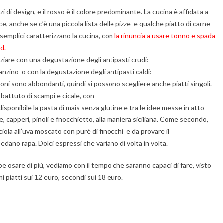
i di design, e il rosso è il colore predominante. La cucina è affidata a
, anche se c’è una piccola lista delle pizze e qualche piatto di carne
semplici caratterizzano la cucina, con
la rinuncia a usare tonno e spada
od.
iniziare con una degustazione degli antipasti crudi:
branzino o con la degustazione degli antipasti caldi:
zioni sono abbondanti, quindi si possono scegliere anche piatti singoli.
l battuto di scampi e cicale, con
disponibile la pasta di mais senza glutine e tra le idee messe in atto
, capperi, pinoli e fnocchietto, alla maniera siciliana. Come secondo,
ciola all’uva moscato con purè di finocchi e da provare il
sedano rapa. Dolci espressi che variano di volta in volta.
rebbe osare di più, vediamo con il tempo che saranno capaci di fare, visto
 piatti sui 12 euro, secondi sui 18 euro.