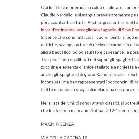
Quì lo stile è moderno, ma caldo e colorato, con pezz
Claudio Nardello, e si mangia prevalentemente pesce
per accontentare tutti. Pochi ingredienti e ricette 
in via d’estinzione, accogliendo l’appello di Slow Fo
Si sente che sono fatti con il cuore i piatti, si può 
ostriche, scampi, tartare di ricciola e carpaccio di 
alici a beccafico, polpo stufato e capesante, le por
Tra i primi ben equilibrati nei sapori gli spaghetti a
zucchine e essenza di anice stellato e a richiesta è 
anche gli spaghetti di grano Kamut con alici fresche
inconsueti, ma ben rappresentati i bocconcini di ric
filetto di rombo in sfoglia di melanzana con purè di 
Nella lista dei vini, ci sono i grandi classici, si pot
che le idee non mancano. Antipasti 12-15 euro, primi
MAGNIFICENZA
VIA DELLA CATENA 12