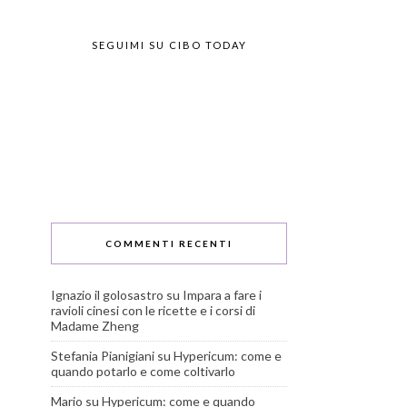
SEGUIMI SU CIBO TODAY
COMMENTI RECENTI
Ignazio il golosastro
su
Impara a fare i
ravioli cinesi con le ricette e i corsi di
Madame Zheng
Stefania Pianigiani
su
Hypericum: come e
quando potarlo e come coltivarlo
Mario
su
Hypericum: come e quando