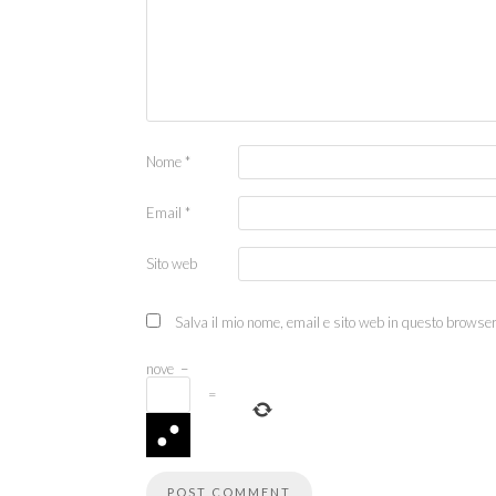
Nome
*
Email
*
Sito web
Salva il mio nome, email e sito web in questo browse
nove
−
=