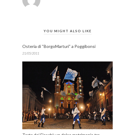
YOU MIGHT ALSO LIKE
Osteria di “BorgoMarturi” a Poggibonsi
21/05/2011
Torta dei Fieschi: un dolce matrimonio tra