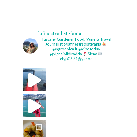
lafinestradistefania
Tuscany Gardener
Food, Wine & Travel
Journalist
@lafinestradistefania
@agrodolce.it @cibotoday
@vignaiolidiradda
Siena
stefyp0674@yahoo.it