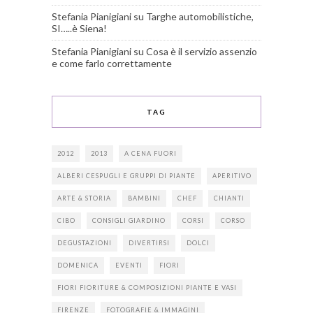
Stefania Pianigiani
su
Targhe automobilistiche,
SI…..è Siena!
Stefania Pianigiani
su
Cosa è il servizio assenzio
e come farlo correttamente
TAG
2012
2013
A CENA FUORI
ALBERI CESPUGLI E GRUPPI DI PIANTE
APERITIVO
ARTE & STORIA
BAMBINI
CHEF
CHIANTI
CIBO
CONSIGLI GIARDINO
CORSI
CORSO
DEGUSTAZIONI
DIVERTIRSI
DOLCI
DOMENICA
EVENTI
FIORI
FIORI FIORITURE & COMPOSIZIONI PIANTE E VASI
FIRENZE
FOTOGRAFIE & IMMAGINI