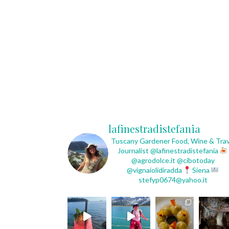
lafinestradistefania
Tuscany Gardener
Food, Wine & Trav
Journalist
@lafinestradistefania
@agrodolce.it @cibotoday
@vignaiolidiradda
Siena
stefyp0674@yahoo.it