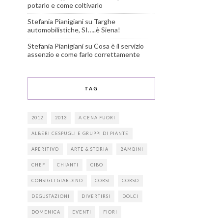
potarlo e come coltivarlo
Stefania Pianigiani
su
Targhe
automobilistiche, SI…..è Siena!
Stefania Pianigiani
su
Cosa è il servizio
assenzio e come farlo correttamente
TAG
2012
2013
A CENA FUORI
ALBERI CESPUGLI E GRUPPI DI PIANTE
APERITIVO
ARTE & STORIA
BAMBINI
CHEF
CHIANTI
CIBO
CONSIGLI GIARDINO
CORSI
CORSO
DEGUSTAZIONI
DIVERTIRSI
DOLCI
DOMENICA
EVENTI
FIORI