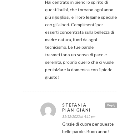
Hai centrato in pieno lo spirito di
questi bulbi, che tornano ogni anno
più rigogliosi, e il loro legame speciale
con gli alberi. Complimenti per
esserti concentrata sulla bellezza di
madre natura, fuori da ogni
tecnicismo. Le tue parole
trasmettono un senso di pace e
serenità, proprio quello che ci vuole
per iniziare la domenica con il piede
giusto!
STEFANIA
Reply
PIANIGIANI
31/12/2023 at 4:15 pm
Grazie di cuore per queste
belle parole. Buon anno!