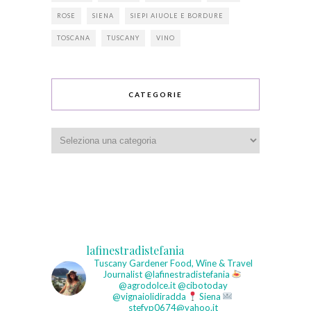
ROSE
SIENA
SIEPI AIUOLE E BORDURE
TOSCANA
TUSCANY
VINO
CATEGORIE
Categorie
lafinestradistefania
Tuscany Gardener
Food, Wine & Travel
Journalist
@lafinestradistefania
@agrodolce.it @cibotoday
@vignaiolidiradda
Siena
stefyp0674@yahoo.it