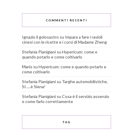
COMMENTI RECENTI
Ignazio il golosastro
su
Impara a fare i ravioli
cinesi con le ricette e i corsi di Madame Zheng
Stefania Pianigiani
su
Hypericum: come e
quando potarlo e come coltivarlo
Mario
su
Hypericum: come e quando potarlo e
come coltivarlo
Stefania Pianigiani
su
Targhe automobilistiche,
SI…..è Siena!
Stefania Pianigiani
su
Cosa è il servizio assenzio
e come farlo correttamente
TAG