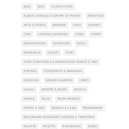
2012
2013
A CENA FUORI
ALBERI CESPUGLI E GRUPPI DI PIANTE
APERITIVO
ARTE & STORIA
BAMBINI
CHEF
CHIANTI
CIBO
CONSIGLI GIARDINO
CORSI
CORSO
DEGUSTAZIONI
DIVERTIRSI
DOLCI
DOMENICA
EVENTI
FIORI
FIORI FIORITURE & COMPOSIZIONI PIANTE E VASI
FIRENZE
FOTOGRAFIE & IMMAGINI
GIARDINO
GRANDI GIARDINI
LIBRO
LOCALI
MOSTRE E MUSEI
MUSICA
NATALE
PALIO
PAUSA PRANZO
PIANTE E VASI
PRANZO & CENA
PROGRAMMA
RECENSIONI RISTORANTI OSTERIE E TRATTORIE
RICETTA
RICETTE
RISTORANTE
ROMA