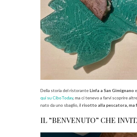
Della storia del ristorante
Linfa a San Gimignano
e
qui su CiboToday
, ma ci tenevo a farvi scoprire alt
nato da uno sbaglio, il
risotto alla pescatora, ma f
IL “BENVENUTO” CHE INVI