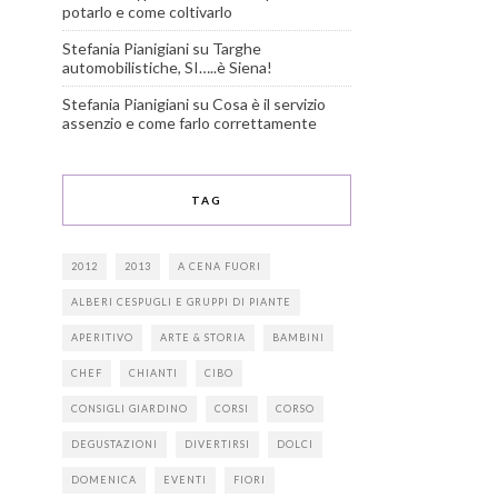
potarlo e come coltivarlo
Stefania Pianigiani
su
Targhe
automobilistiche, SI…..è Siena!
Stefania Pianigiani
su
Cosa è il servizio
assenzio e come farlo correttamente
TAG
2012
2013
A CENA FUORI
ALBERI CESPUGLI E GRUPPI DI PIANTE
APERITIVO
ARTE & STORIA
BAMBINI
CHEF
CHIANTI
CIBO
CONSIGLI GIARDINO
CORSI
CORSO
DEGUSTAZIONI
DIVERTIRSI
DOLCI
DOMENICA
EVENTI
FIORI