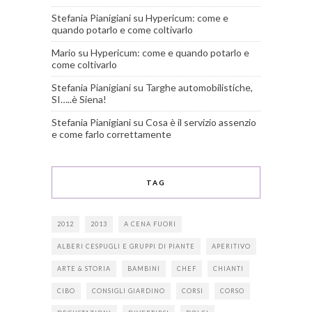
Stefania Pianigiani
su
Hypericum: come e
quando potarlo e come coltivarlo
Mario
su
Hypericum: come e quando potarlo e
come coltivarlo
Stefania Pianigiani
su
Targhe automobilistiche,
SI…..è Siena!
Stefania Pianigiani
su
Cosa è il servizio assenzio
e come farlo correttamente
TAG
2012
2013
A CENA FUORI
ALBERI CESPUGLI E GRUPPI DI PIANTE
APERITIVO
ARTE & STORIA
BAMBINI
CHEF
CHIANTI
CIBO
CONSIGLI GIARDINO
CORSI
CORSO