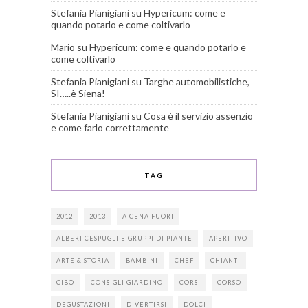
Stefania Pianigiani
su
Hypericum: come e
quando potarlo e come coltivarlo
Mario
su
Hypericum: come e quando potarlo e
come coltivarlo
Stefania Pianigiani
su
Targhe automobilistiche,
SI…..è Siena!
Stefania Pianigiani
su
Cosa è il servizio assenzio
e come farlo correttamente
TAG
2012
2013
A CENA FUORI
ALBERI CESPUGLI E GRUPPI DI PIANTE
APERITIVO
ARTE & STORIA
BAMBINI
CHEF
CHIANTI
CIBO
CONSIGLI GIARDINO
CORSI
CORSO
DEGUSTAZIONI
DIVERTIRSI
DOLCI