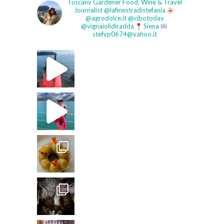
Tuscany Gardener
Food, Wine & Travel
Journalist
@lafinestradistefania
@agrodolce.it @cibotoday
@vignaiolidiradda
Siena
stefyp0674@yahoo.it