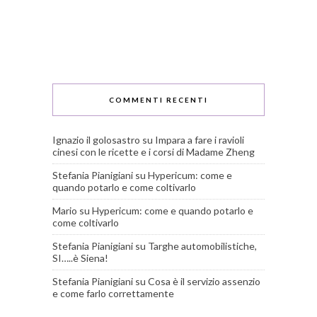
COMMENTI RECENTI
Ignazio il golosastro
su
Impara a fare i ravioli
cinesi con le ricette e i corsi di Madame Zheng
Stefania Pianigiani
su
Hypericum: come e
quando potarlo e come coltivarlo
Mario
su
Hypericum: come e quando potarlo e
come coltivarlo
Stefania Pianigiani
su
Targhe automobilistiche,
SI…..è Siena!
Stefania Pianigiani
su
Cosa è il servizio assenzio
e come farlo correttamente