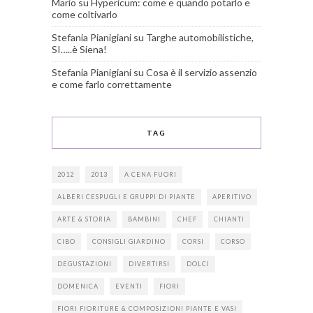
Mario
su
Hypericum: come e quando potarlo e
come coltivarlo
Stefania Pianigiani
su
Targhe automobilistiche,
SI…..è Siena!
Stefania Pianigiani
su
Cosa è il servizio assenzio
e come farlo correttamente
TAG
2012
2013
A CENA FUORI
ALBERI CESPUGLI E GRUPPI DI PIANTE
APERITIVO
ARTE & STORIA
BAMBINI
CHEF
CHIANTI
CIBO
CONSIGLI GIARDINO
CORSI
CORSO
DEGUSTAZIONI
DIVERTIRSI
DOLCI
DOMENICA
EVENTI
FIORI
FIORI FIORITURE & COMPOSIZIONI PIANTE E VASI