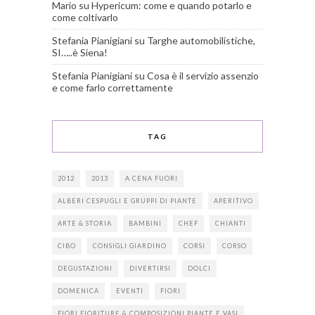
Mario
su
Hypericum: come e quando potarlo e
come coltivarlo
Stefania Pianigiani
su
Targhe automobilistiche,
SI…..è Siena!
Stefania Pianigiani
su
Cosa è il servizio assenzio
e come farlo correttamente
TAG
2012
2013
A CENA FUORI
ALBERI CESPUGLI E GRUPPI DI PIANTE
APERITIVO
ARTE & STORIA
BAMBINI
CHEF
CHIANTI
CIBO
CONSIGLI GIARDINO
CORSI
CORSO
DEGUSTAZIONI
DIVERTIRSI
DOLCI
DOMENICA
EVENTI
FIORI
FIORI FIORITURE & COMPOSIZIONI PIANTE E VASI