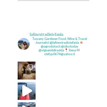
lafinestradistefania
Tuscany Gardener
Food, Wine & Travel
Journalist
@lafinestradistefania
@agrodolce.it @cibotoday
@vignaiolidiradda
Siena
stefyp0674@yahoo.it