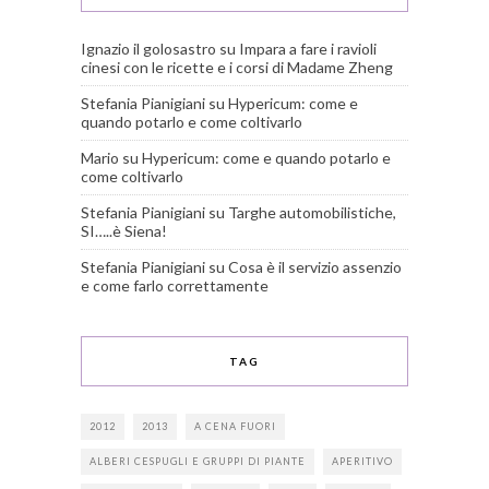
Ignazio il golosastro
su
Impara a fare i ravioli
cinesi con le ricette e i corsi di Madame Zheng
Stefania Pianigiani
su
Hypericum: come e
quando potarlo e come coltivarlo
Mario
su
Hypericum: come e quando potarlo e
come coltivarlo
Stefania Pianigiani
su
Targhe automobilistiche,
SI…..è Siena!
Stefania Pianigiani
su
Cosa è il servizio assenzio
e come farlo correttamente
TAG
2012
2013
A CENA FUORI
ALBERI CESPUGLI E GRUPPI DI PIANTE
APERITIVO