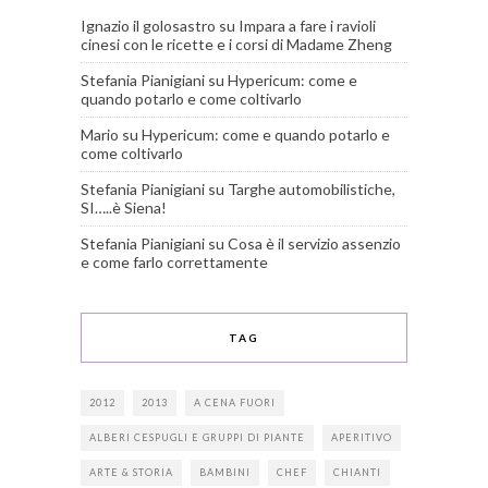
Ignazio il golosastro
su
Impara a fare i ravioli
cinesi con le ricette e i corsi di Madame Zheng
Stefania Pianigiani
su
Hypericum: come e
quando potarlo e come coltivarlo
Mario
su
Hypericum: come e quando potarlo e
come coltivarlo
Stefania Pianigiani
su
Targhe automobilistiche,
SI…..è Siena!
Stefania Pianigiani
su
Cosa è il servizio assenzio
e come farlo correttamente
TAG
2012
2013
A CENA FUORI
ALBERI CESPUGLI E GRUPPI DI PIANTE
APERITIVO
ARTE & STORIA
BAMBINI
CHEF
CHIANTI