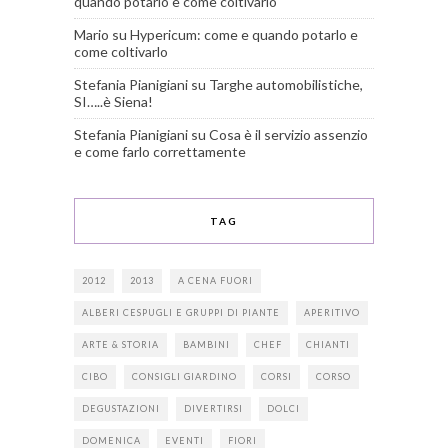
quando potarlo e come coltivarlo
Mario
su
Hypericum: come e quando potarlo e
come coltivarlo
Stefania Pianigiani
su
Targhe automobilistiche,
SI…..è Siena!
Stefania Pianigiani
su
Cosa è il servizio assenzio
e come farlo correttamente
TAG
2012
2013
A CENA FUORI
ALBERI CESPUGLI E GRUPPI DI PIANTE
APERITIVO
ARTE & STORIA
BAMBINI
CHEF
CHIANTI
CIBO
CONSIGLI GIARDINO
CORSI
CORSO
DEGUSTAZIONI
DIVERTIRSI
DOLCI
DOMENICA
EVENTI
FIORI