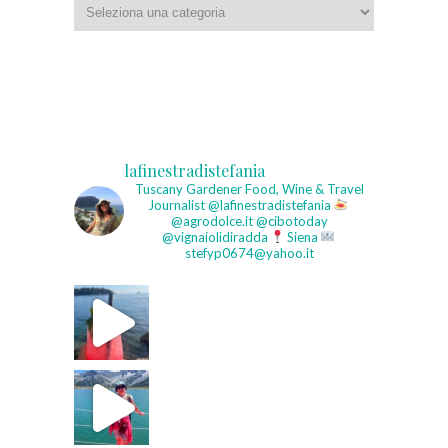
Categorie
lafinestradistefania
Tuscany Gardener
Food, Wine & Travel
Journalist
@lafinestradistefania
@agrodolce.it @cibotoday
@vignaiolidiradda
Siena
stefyp0674@yahoo.it