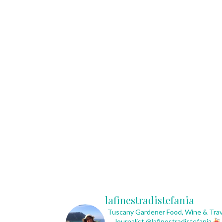
lafinestradistefania
Tuscany Gardener
Food, Wine & Trav
Journalist
@lafinestradistefania