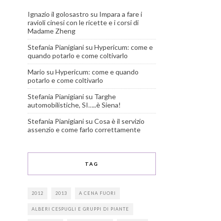
Ignazio il golosastro
su
Impara a fare i
ravioli cinesi con le ricette e i corsi di
Madame Zheng
Stefania Pianigiani
su
Hypericum: come e
quando potarlo e come coltivarlo
Mario
su
Hypericum: come e quando
potarlo e come coltivarlo
Stefania Pianigiani
su
Targhe
automobilistiche, SI…..è Siena!
Stefania Pianigiani
su
Cosa è il servizio
assenzio e come farlo correttamente
TAG
2012
2013
A CENA FUORI
ALBERI CESPUGLI E GRUPPI DI PIANTE