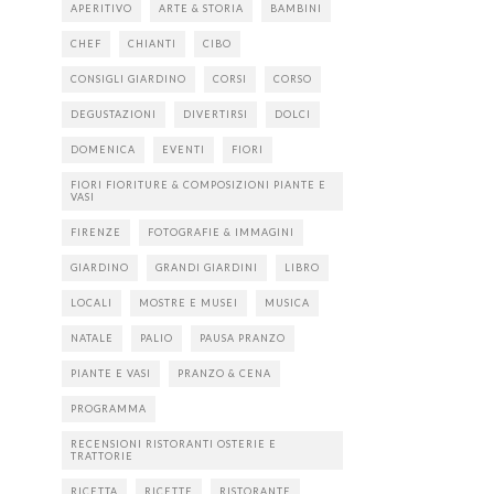
APERITIVO
ARTE & STORIA
BAMBINI
CHEF
CHIANTI
CIBO
CONSIGLI GIARDINO
CORSI
CORSO
DEGUSTAZIONI
DIVERTIRSI
DOLCI
DOMENICA
EVENTI
FIORI
FIORI FIORITURE & COMPOSIZIONI PIANTE E
VASI
FIRENZE
FOTOGRAFIE & IMMAGINI
GIARDINO
GRANDI GIARDINI
LIBRO
LOCALI
MOSTRE E MUSEI
MUSICA
NATALE
PALIO
PAUSA PRANZO
PIANTE E VASI
PRANZO & CENA
PROGRAMMA
RECENSIONI RISTORANTI OSTERIE E
TRATTORIE
RICETTA
RICETTE
RISTORANTE