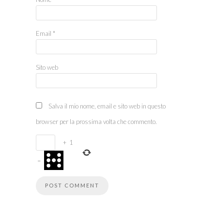
Email
*
Sito web
Salva il mio nome, email e sito web in questo
browser per la prossima volta che commento.
+
1
=