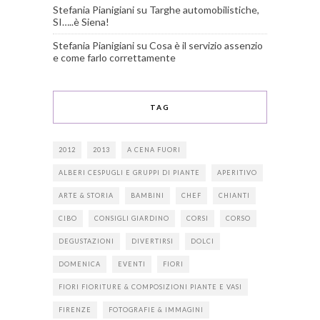
Stefania Pianigiani
su
Targhe automobilistiche,
SI…..è Siena!
Stefania Pianigiani
su
Cosa è il servizio assenzio
e come farlo correttamente
TAG
2012
2013
A CENA FUORI
ALBERI CESPUGLI E GRUPPI DI PIANTE
APERITIVO
ARTE & STORIA
BAMBINI
CHEF
CHIANTI
CIBO
CONSIGLI GIARDINO
CORSI
CORSO
DEGUSTAZIONI
DIVERTIRSI
DOLCI
DOMENICA
EVENTI
FIORI
FIORI FIORITURE & COMPOSIZIONI PIANTE E VASI
FIRENZE
FOTOGRAFIE & IMMAGINI