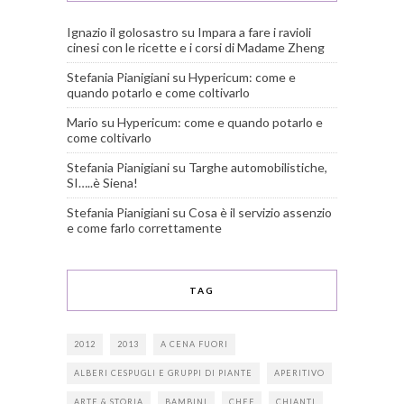
Ignazio il golosastro
su
Impara a fare i ravioli
cinesi con le ricette e i corsi di Madame Zheng
Stefania Pianigiani
su
Hypericum: come e
quando potarlo e come coltivarlo
Mario
su
Hypericum: come e quando potarlo e
come coltivarlo
Stefania Pianigiani
su
Targhe automobilistiche,
SI…..è Siena!
Stefania Pianigiani
su
Cosa è il servizio assenzio
e come farlo correttamente
TAG
2012
2013
A CENA FUORI
ALBERI CESPUGLI E GRUPPI DI PIANTE
APERITIVO
ARTE & STORIA
BAMBINI
CHEF
CHIANTI