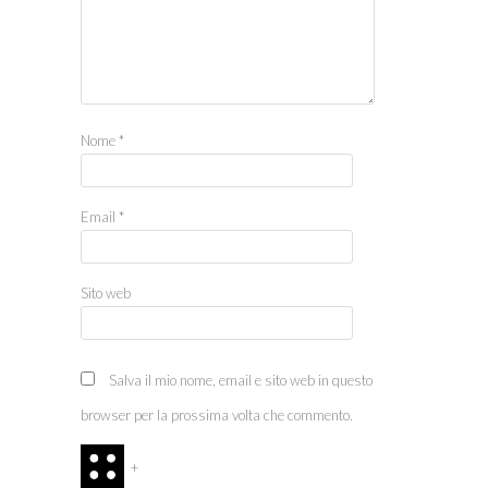
Nome
*
Email
*
Sito web
Salva il mio nome, email e sito web in questo
browser per la prossima volta che commento.
+