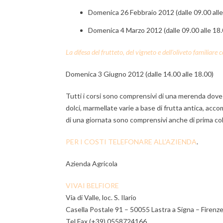
Domenica 26 Febbraio 2012 (dalle 09.00 alle
Domenica 4 Marzo 2012 (dalle 09.00 alle 18.
La difesa del frutteto, del vigneto e dell’oliveto familiare 
Domenica 3 Giugno 2012 (dalle 14.00 alle 18.00)
Tutti i corsi sono comprensivi di una merenda dove s
dolci, marmellate varie a base di frutta antica, acco
di una giornata sono comprensivi anche di prima co
PER I COSTI TELEFONARE ALL’AZIENDA
.
Azienda Agricola
VIVAI BELFIORE
Via di Valle, loc. S. Ilario
Casella Postale 91 – 50055 Lastra a Signa – Firenze 
Tel.Fax (+39) 0558724166