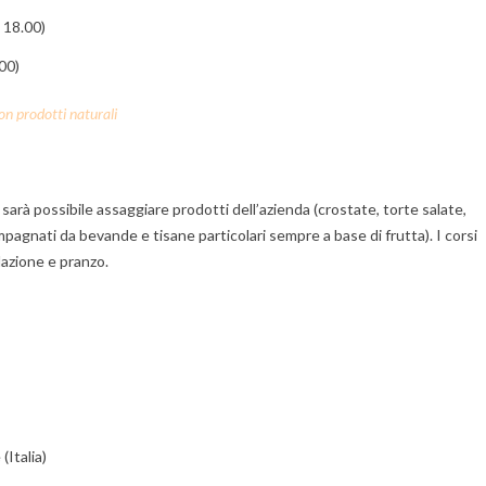
 18.00)
00)
con prodotti naturali
arà possibile assaggiare prodotti dell’azienda (crostate, torte salate,
mpagnati da bevande e tisane particolari sempre a base di frutta). I corsi
lazione e pranzo.
(Italia)