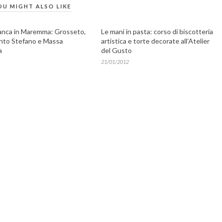
OU MIGHT ALSO LIKE
anca in Maremma: Grosseto,
Le mani in pasta: corso di biscotteria
nto Stefano e Massa
artistica e torte decorate all’Atelier
a
del Gusto
21/01/2012