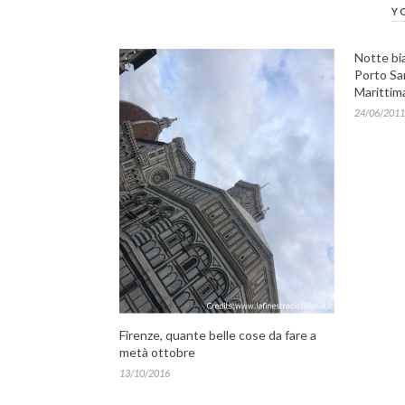
Y
Notte bi
Porto Sa
Marittim
24/06/2011
Firenze, quante belle cose da fare a
metà ottobre
13/10/2016