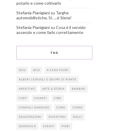
potarlo e come coltivarlo
Stefania Pianigiani
su
Targhe
automobilistiche, SI…..è Siena!
Stefania Pianigiani
su
Cosa è il servizio
assenzio e come farlo correttamente
TAG
2012
2013
A CENA FUORI
ALBERI CESPUGLI E GRUPPI DI PIANTE
APERITIVO
ARTE & STORIA
BAMBINI
CHEF
CHIANTI
CIBO
CONSIGLI GIARDINO
CORSI
CORSO
DEGUSTAZIONI
DIVERTIRSI
DOLCI
DOMENICA
EVENTI
FIORI