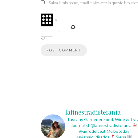
Salva il mio nome, email e sito web in questo browse
×
=
63
lafinestradistefania
Tuscany Gardener
Food, Wine & Trav
Journalist
@lafinestradistefania
@agrodolce.it @cibotoday
@vignaiolidiradda
Siena