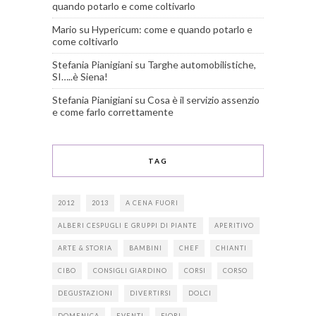
quando potarlo e come coltivarlo
Mario
su
Hypericum: come e quando potarlo e
come coltivarlo
Stefania Pianigiani
su
Targhe automobilistiche,
SI…..è Siena!
Stefania Pianigiani
su
Cosa è il servizio assenzio
e come farlo correttamente
TAG
2012
2013
A CENA FUORI
ALBERI CESPUGLI E GRUPPI DI PIANTE
APERITIVO
ARTE & STORIA
BAMBINI
CHEF
CHIANTI
CIBO
CONSIGLI GIARDINO
CORSI
CORSO
DEGUSTAZIONI
DIVERTIRSI
DOLCI
DOMENICA
EVENTI
FIORI