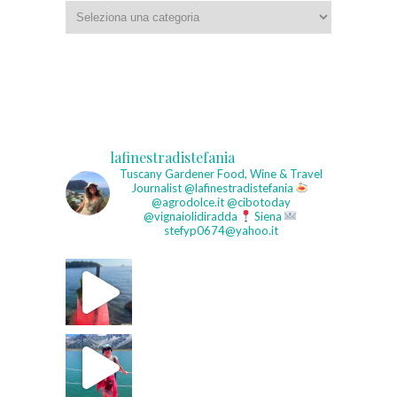
Categorie
lafinestradistefania
Tuscany Gardener
Food, Wine & Travel
Journalist
@lafinestradistefania
@agrodolce.it @cibotoday
@vignaiolidiradda
Siena
stefyp0674@yahoo.it