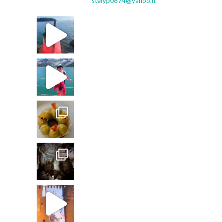
stefyp0674@yahoo.it