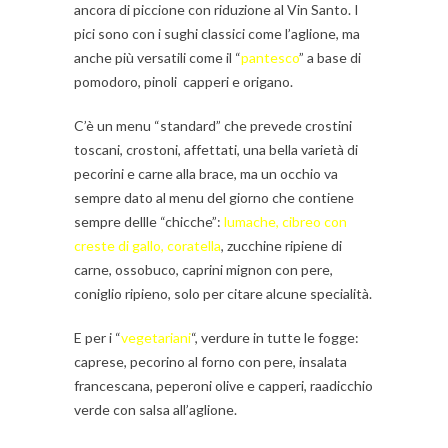
ancora di piccione con riduzione al Vin Santo. I
pici sono con i sughi classici come l’aglione, ma
anche più versatili come il “
pantesco
” a base di
pomodoro, pinoli capperi e origano.
C’è un menu “standard” che prevede crostini
toscani, crostoni, affettati, una bella varietà di
pecorini e carne alla brace, ma un occhio va
sempre dato al menu del giorno che contiene
sempre dellle “chicche”:
lumache, cibreo con
creste di gallo, coratella
, zucchine ripiene di
carne, ossobuco, caprini mignon con pere,
coniglio ripieno, solo per citare alcune specialità.
E per i “
vegetarian
i
“, verdure in tutte le fogge:
caprese, pecorino al forno con pere, insalata
francescana, peperoni olive e capperi, raadicchio
verde con salsa all’aglione.