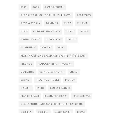
2012
2013
A CENA FUORI
ALBERI CESPUGLI E GRUPPI DI PIANTE
APERITIVO
ARTE & STORIA
BAMBINI
CHEF
CHIANTI
CIBO
CONSIGLI GIARDINO
CORSI
CORSO
DEGUSTAZIONI
DIVERTIRSI
DOLCI
DOMENICA
EVENTI
FIORI
FIORI FIORITURE & COMPOSIZIONI PIANTE E VASI
FIRENZE
FOTOGRAFIE & IMMAGINI
GIARDINO
GRANDI GIARDINI
LIBRO
LOCALI
MOSTRE E MUSEI
MUSICA
NATALE
PALIO
PAUSA PRANZO
PIANTE E VASI
PRANZO & CENA
PROGRAMMA
RECENSIONI RISTORANTI OSTERIE E TRATTORIE
RICETTA
RICETTE
RISTORANTE
ROMA