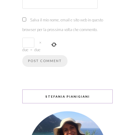
Salva il mio nome, email e sito web in questo
browser per la prossima volta che commento.
×
due
=
due
STEFANIA PIANIGIANI