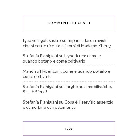
COMMENTI RECENTI
Ignazio il golosastro
su
Impara a fare i ravioli
cinesi con le ricette e i corsi di Madame Zheng
Stefania Pianigiani
su
Hypericum: come e
quando potarlo e come coltivarlo
Mario
su
Hypericum: come e quando potarlo e
come coltivarlo
Stefania Pianigiani
su
Targhe automobilistiche,
SI…..è Siena!
Stefania Pianigiani
su
Cosa è il servizio assenzio
e come farlo correttamente
TAG