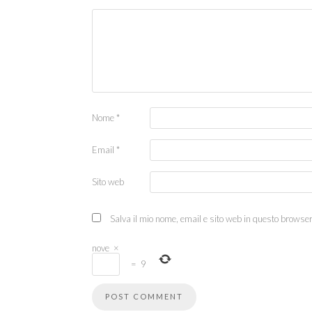
Nome
*
Email
*
Sito web
Salva il mio nome, email e sito web in questo browse
nove
×
=
9