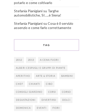
potarlo e come coltivarlo
Stefania Pianigiani
su
Targhe
automobilistiche, SI…..è Siena!
Stefania Pianigiani
su
Cosa è il servizio
assenzio e come farlo correttamente
TAG
2012
2013
A CENA FUORI
ALBERI CESPUGLI E GRUPPI DI PIANTE
APERITIVO
ARTE & STORIA
BAMBINI
CHEF
CHIANTI
CIBO
CONSIGLI GIARDINO
CORSI
CORSO
DEGUSTAZIONI
DIVERTIRSI
DOLCI
DOMENICA
EVENTI
FIORI