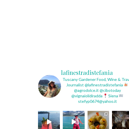
lafinestradistefania
Tuscany Gardener
Food, Wine & Trav
Journalist
@lafinestradistefania
@agrodolce.it @cibotoday
@vignaiolidiradda
Siena
stefyp0674@yahoo.it