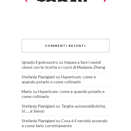
COMMENTI RECENTI
Ignazio il golosastro
su
Impara a fare i ravioli
cinesi con le ricette e i corsi di Madame Zheng
Stefania Pianigiani
su
Hypericum: come e
quando potarlo e come coltivarlo
Mario
su
Hypericum: come e quando potarlo e
come coltivarlo
Stefania Pianigiani
su
Targhe automobilistiche,
SI…..è Siena!
Stefania Pianigiani
su
Cosa è il servizio assenzio
e come farlo correttamente