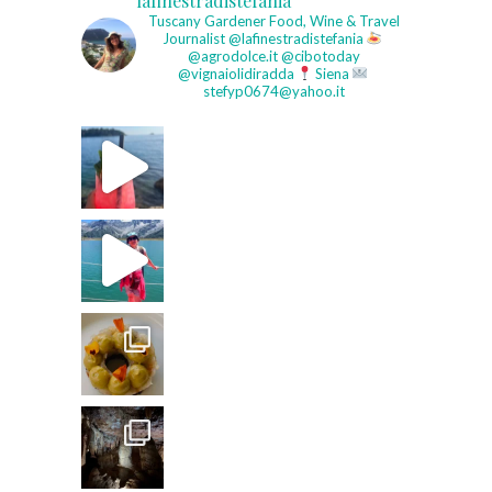
lafinestradistefania
Tuscany Gardener
Food, Wine & Travel
Journalist
@lafinestradistefania
@agrodolce.it @cibotoday
@vignaiolidiradda
Siena
stefyp0674@yahoo.it