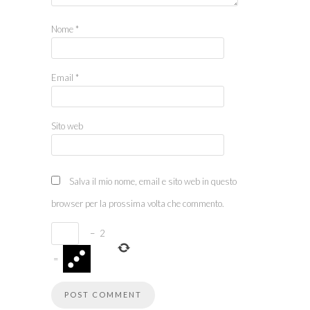
Nome
*
Email
*
Sito web
Salva il mio nome, email e sito web in questo
browser per la prossima volta che commento.
−
2
=