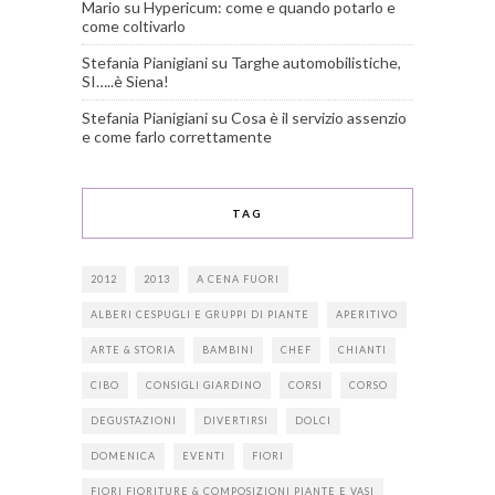
Mario
su
Hypericum: come e quando potarlo e
come coltivarlo
Stefania Pianigiani
su
Targhe automobilistiche,
SI…..è Siena!
Stefania Pianigiani
su
Cosa è il servizio assenzio
e come farlo correttamente
TAG
2012
2013
A CENA FUORI
ALBERI CESPUGLI E GRUPPI DI PIANTE
APERITIVO
ARTE & STORIA
BAMBINI
CHEF
CHIANTI
CIBO
CONSIGLI GIARDINO
CORSI
CORSO
DEGUSTAZIONI
DIVERTIRSI
DOLCI
DOMENICA
EVENTI
FIORI
FIORI FIORITURE & COMPOSIZIONI PIANTE E VASI