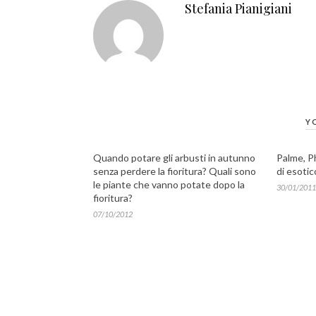
Stefania Pianigiani
Y
Quando potare gli arbusti in autunno
Palme, P
senza perdere la fioritura? Quali sono
di esotic
le piante che vanno potate dopo la
30/01/2011
fioritura?
07/10/2012