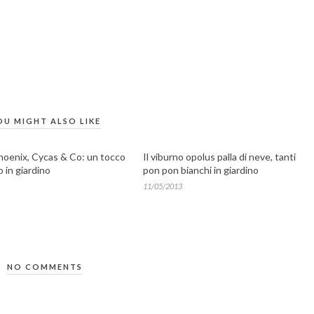
OU MIGHT ALSO LIKE
hoenix, Cycas & Co: un tocco
Il viburno opolus palla di neve, tanti
o in giardino
pon pon bianchi in giardino
11/05/2013
NO COMMENTS