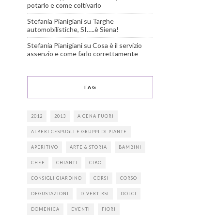
potarlo e come coltivarlo
Stefania Pianigiani
su
Targhe
automobilistiche, SI…..è Siena!
Stefania Pianigiani
su
Cosa è il servizio
assenzio e come farlo correttamente
TAG
2012
2013
A CENA FUORI
ALBERI CESPUGLI E GRUPPI DI PIANTE
APERITIVO
ARTE & STORIA
BAMBINI
CHEF
CHIANTI
CIBO
CONSIGLI GIARDINO
CORSI
CORSO
DEGUSTAZIONI
DIVERTIRSI
DOLCI
DOMENICA
EVENTI
FIORI