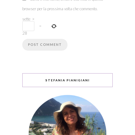
browser per la prossima volta che commento.
sette
×
=
28
STEFANIA PIANIGIANI