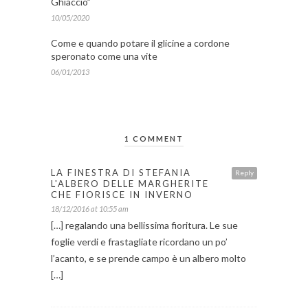
Ghiaccio”
10/05/2020
Come e quando potare il glicine a cordone
speronato come una vite
06/01/2013
1 COMMENT
LA FINESTRA DI STEFANIA
Reply
L'ALBERO DELLE MARGHERITE
CHE FIORISCE IN INVERNO
18/12/2016 at 10:55 am
[…] regalando una bellissima fioritura. Le sue
foglie verdi e frastagliate ricordano un po’
l’acanto, e se prende campo è un albero molto
[…]