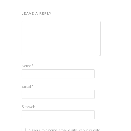
LEAVE A REPLY
Nome
*
Email
*
Sito web
Salva il mio nome, email e sito web in questo