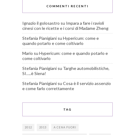
COMMENTI RECENTI
Ignazio il golosastro
su
Impara a fare i ravioli
cinesi con le ricette e i corsi di Madame Zheng
Stefania Pianigiani
su
Hypericum: come e
quando potarlo e come coltivarlo
Mario
su
Hypericum: come e quando potarlo e
come coltivarlo
Stefania Pianigiani
su
Targhe automobilistiche,
SI…..è Siena!
Stefania Pianigiani
su
Cosa è il servizio assenzio
e come farlo correttamente
TAG
2012
2013
A CENA FUORI