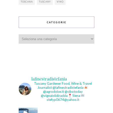
TOSCANA
TUSCANY
VINO
CATEGORIE
Categorie
lafinestradistefania
Tuscany Gardener
Food, Wine & Travel
Journalist
@lafinestradistefania
@agrodolce.it @cibotoday
@vignaiolidiradda
Siena
stefyp0674@yahoo.it