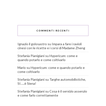
COMMENTI RECENTI
Ignazio il golosastro
su
Impara a fare i ravioli
cinesi con le ricette e i corsi di Madame Zheng
Stefania Pianigiani
su
Hypericum: come e
quando potarlo e come coltivarlo
Mario
su
Hypericum: come e quando potarlo e
come coltivarlo
Stefania Pianigiani
su
Targhe automobilistiche,
SI…..è Siena!
Stefania Pianigiani
su
Cosa è il servizio assenzio
e come farlo correttamente