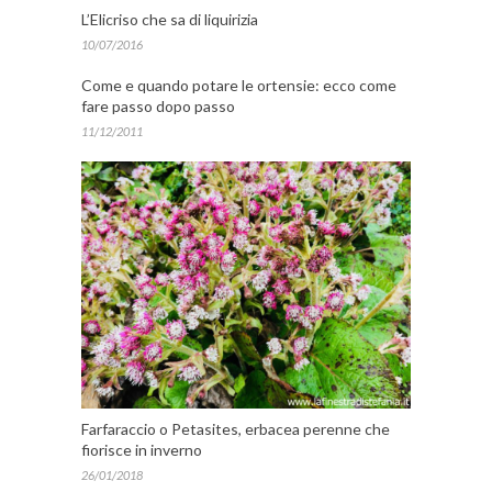
L’Elicriso che sa di liquirizia
10/07/2016
Come e quando potare le ortensie: ecco come
fare passo dopo passo
11/12/2011
Farfaraccio o Petasites, erbacea perenne che
fiorisce in inverno
26/01/2018