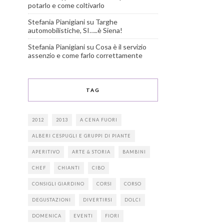
potarlo e come coltivarlo
Stefania Pianigiani
su
Targhe
automobilistiche, SI…..è Siena!
Stefania Pianigiani
su
Cosa è il servizio
assenzio e come farlo correttamente
TAG
2012
2013
A CENA FUORI
ALBERI CESPUGLI E GRUPPI DI PIANTE
APERITIVO
ARTE & STORIA
BAMBINI
CHEF
CHIANTI
CIBO
CONSIGLI GIARDINO
CORSI
CORSO
DEGUSTAZIONI
DIVERTIRSI
DOLCI
DOMENICA
EVENTI
FIORI