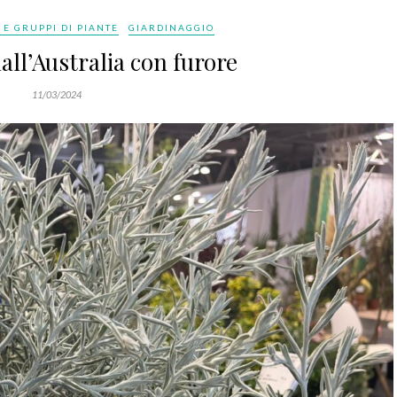
 E GRUPPI DI PIANTE
GIARDINAGGIO
all’Australia con furore
11/03/2024