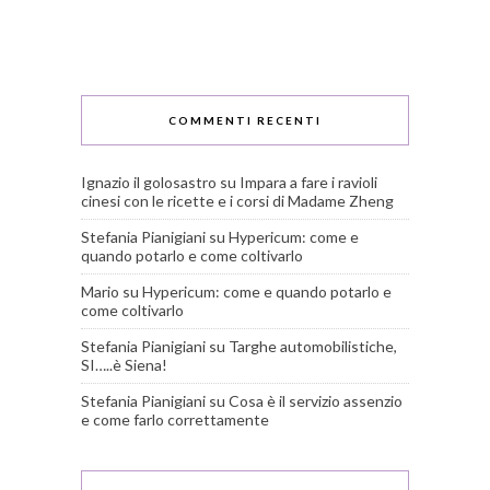
COMMENTI RECENTI
Ignazio il golosastro
su
Impara a fare i ravioli
cinesi con le ricette e i corsi di Madame Zheng
Stefania Pianigiani
su
Hypericum: come e
quando potarlo e come coltivarlo
Mario
su
Hypericum: come e quando potarlo e
come coltivarlo
Stefania Pianigiani
su
Targhe automobilistiche,
SI…..è Siena!
Stefania Pianigiani
su
Cosa è il servizio assenzio
e come farlo correttamente