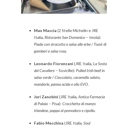
Max Mascia
(2 Stelle Michelin e JRE
Italia,
Ristorante San Domenico
– Imola):
Piada con stracotto e salsa alle erbe
/
Toast di
gamberi e salsa rosa
.
Leonardo Fiorenzani
(JRE Italia,
La Sosta
del Cavaliere
– Sovicille):
Pulled Irish beef in
salsa verde
/
Cioccolato, caramello salato,
mandorle, panna acida e olio EVO
.
Juri Zanobini
(JRE Italia,
Antica Farmacia
di Palaia
– Pisa):
Crocchetta di manzo
irlandese, pappa al pomodoro e cipolla
.
Fabio Mecchina
(JRE Italia,
Soul