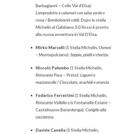
Barbagianni – Colle Val d’Elsa):
Lampredotto e calamari con salsa verde e
rossa
/
Bomboloncini caldi
. Dopo la stella
Michelin al Gabbiano 3.0 Rossi è pronto
alla nuova avventura in Val D’Elsa.
Mirko Marcelli
(1 Stella Michelin,
Osmosi
– Montepulciano):
Seppia, piselli e chorizo
.
Niccolò Palumbo
(1 Stella Michelin,
Ristorante Paca
– Prato):
Legumi e
mazzancolle
/
Cioccolato, arachidi e arancia
.
Federico Ferrettini
(1 Stella Michelin,
Ristorante Visibìlio
c/o Fontanelle Estate –
Castelnuovo Berardenga):
Coniglio alla
cacciatora
.
Davide Canella
(1 Stella Michelin,