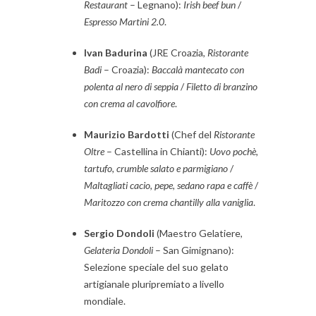
Restaurant
– Legnano):
Irish beef bun
/
Espresso Martini 2.0
.
Ivan Badurina
(JRE Croazia,
Ristorante
Badi
– Croazia):
Baccalà mantecato con
polenta al nero di seppia
/
Filetto di branzino
con crema al cavolfiore
.
Maurizio Bardotti
(Chef del
Ristorante
Oltre
– Castellina in Chianti):
Uovo pochè,
tartufo, crumble salato e parmigiano
/
Maltagliati cacio, pepe, sedano rapa e caffè
/
Maritozzo con crema chantilly alla vaniglia
.
Sergio Dondoli
(Maestro Gelatiere,
Gelateria Dondoli
– San Gimignano):
Selezione speciale del suo gelato
artigianale pluripremiato a livello
mondiale.