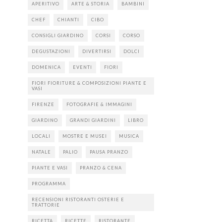
APERITIVO
ARTE & STORIA
BAMBINI
CHEF
CHIANTI
CIBO
CONSIGLI GIARDINO
CORSI
CORSO
DEGUSTAZIONI
DIVERTIRSI
DOLCI
DOMENICA
EVENTI
FIORI
FIORI FIORITURE & COMPOSIZIONI PIANTE E
VASI
FIRENZE
FOTOGRAFIE & IMMAGINI
GIARDINO
GRANDI GIARDINI
LIBRO
LOCALI
MOSTRE E MUSEI
MUSICA
NATALE
PALIO
PAUSA PRANZO
PIANTE E VASI
PRANZO & CENA
PROGRAMMA
RECENSIONI RISTORANTI OSTERIE E
TRATTORIE
RICETTA
RICETTE
RISTORANTE