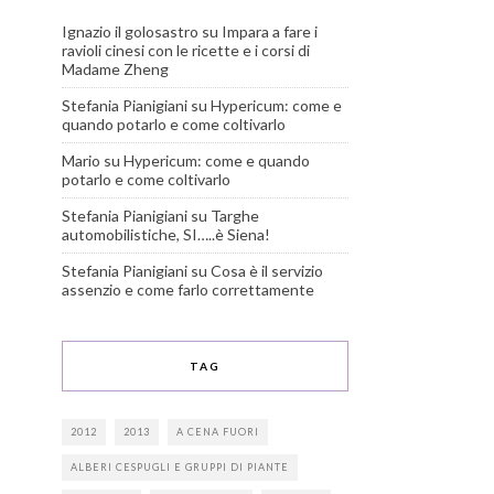
Ignazio il golosastro
su
Impara a fare i
ravioli cinesi con le ricette e i corsi di
Madame Zheng
Stefania Pianigiani
su
Hypericum: come e
quando potarlo e come coltivarlo
Mario
su
Hypericum: come e quando
potarlo e come coltivarlo
Stefania Pianigiani
su
Targhe
automobilistiche, SI…..è Siena!
Stefania Pianigiani
su
Cosa è il servizio
assenzio e come farlo correttamente
TAG
2012
2013
A CENA FUORI
ALBERI CESPUGLI E GRUPPI DI PIANTE