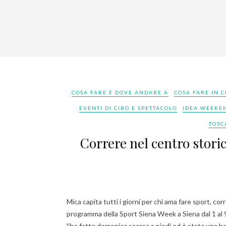
COSA FARE E DOVE ANDARE A
COSA FARE IN C
EVENTI DI CIBO E SPETTACOLO
IDEA WEEKEN
TOSC
Correre nel centro stori
Mica capita tutti i giorni per chi ama fare sport, corr
programma della Sport Siena Week a Siena dal 1 al 9
l’ho fatto domenica scorsa a piedi ed è stata una be