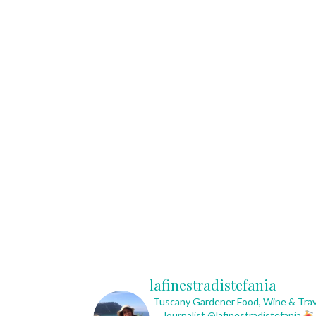
lafinestradistefania
Tuscany Gardener
Food, Wine & Trav
Journalist
@lafinestradistefania