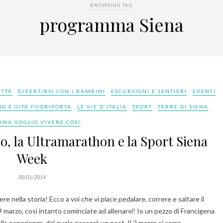
BROWSING TAG
programma Siena
ITTÀ
DIVERTIRSI CON I BAMBINI
ESCURSIONI E SENTIERI
EVENTI
D E GITA FUORIPORTA
LE VIE D'ITALIA
SPORT
TERRE DI SIENA
ANA VOGLIO VIVERE COSÌ
co, la Ultramarathon e la Sport Siena
Week
30/01/2014
ere nella storia! Ecco a voi che vi piace pedalare, correre e saltare il
 marzo, così intanto cominciate ad allenarvi! Io un pezzo di Francigena
lla esperienza, dal quale nascerà un post. Il 2 marzo si corre