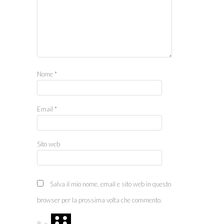
Nome
*
Email
*
Sito web
Salva il mio nome, email e sito web in questo
browser per la prossima volta che commento.
8
×