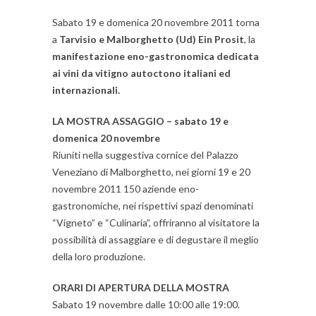
Sabato 19 e domenica 20 novembre 2011 torna
a
Tarvisio e Malborghetto (Ud) Ein Prosit
, la
manifestazione eno-gastronomica dedicata
ai vini da vitigno autoctono italiani ed
internazionali.
LA MOSTRA ASSAGGIO – sabato 19 e
domenica 20 novembre
Riuniti nella suggestiva cornice del Palazzo
Veneziano di Malborghetto, nei giorni 19 e 20
novembre 2011 150 aziende eno-
gastronomiche, nei rispettivi spazi denominati
“Vigneto” e “Culinaria”, offriranno al visitatore la
possibilità di assaggiare e di degustare il meglio
della loro produzione.
ORARI DI APERTURA DELLA MOSTRA
Sabato 19 novembre dalle 10:00 alle 19:00.