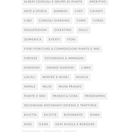
ALBERI CESPUGLI E GRUPPI DI PIANTE
APERITIVO
ARTE & STORIA
BAMBINI
CHEF
CHIANTI
CIBO
CONSIGLI GIARDINO
CORSI
CORSO
DEGUSTAZIONI
DIVERTIRSI
DOLCI
DOMENICA
EVENTI
FIORI
FIORI FIORITURE & COMPOSIZIONI PIANTE E VASI
FIRENZE
FOTOGRAFIE & IMMAGINI
GIARDINO
GRANDI GIARDINI
LIBRO
LOCALI
MOSTRE E MUSEI
MUSICA
NATALE
PALIO
PAUSA PRANZO
PIANTE E VASI
PRANZO & CENA
PROGRAMMA
RECENSIONI RISTORANTI OSTERIE E TRATTORIE
RICETTA
RICETTE
RISTORANTE
ROMA
ROSE
SIENA
SIEPI AIUOLE E BORDURE