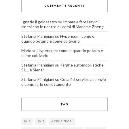
COMMENTI RECENTI
Ignazio il golosastro
su
Impara a fare i ravioli
cinesi con le ricette e i corsi di Madame Zheng
Stefania Pianigiani
su
Hypericum: come e
quando potarlo e come coltivarlo
Mario
su
Hypericum: come e quando potarlo e
come coltivarlo
Stefania Pianigiani
su
Targhe automobilistiche,
SI…..è Siena!
Stefania Pianigiani
su
Cosa è il servizio assenzio
e come farlo correttamente
TAG
2012
2013
A CENA FUORI