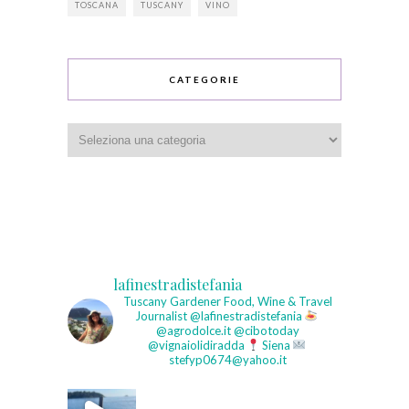
TOSCANA
TUSCANY
VINO
CATEGORIE
Categorie
lafinestradistefania
Tuscany Gardener
Food, Wine & Travel
Journalist
@lafinestradistefania
@agrodolce.it @cibotoday
@vignaiolidiradda
Siena
stefyp0674@yahoo.it