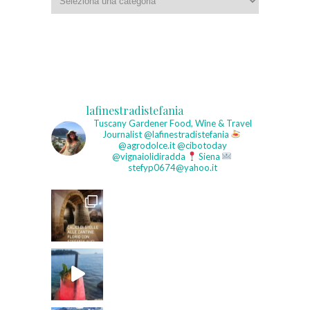
lafinestradistefania
Tuscany Gardener
Food, Wine & Travel
Journalist
@lafinestradistefania
@agrodolce.it @cibotoday
@vignaiolidiradda
Siena
stefyp0674@yahoo.it