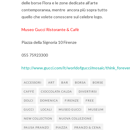
delle borse Flora e le zone dedicate all’arte
contemporanea, mentre ancora più sopra tutto
quello che volete conoscere sul celebre logo.
Museo Gucci Ristorante & Cafè
Piazza della Signoria 10 Firenze
055 75923300
http://www.gucci.com/it/worldofgucci/mosaic/think_foreve
ACCESSORI
ART
BAR
BORSA
BORSE
CAFFÈ
CIOCCOLATA CALDA
DIVERTIRSI
DOLCI
DOMENICA
FIRENZE
FREE
GUCCI
LOCALI
MUSEO GUCCI
MUSEUM
NEW COLLECTION
NUOVA COLLEZIONE
PAUSA PRANZO
PIAZZA
PRANZO & CENA