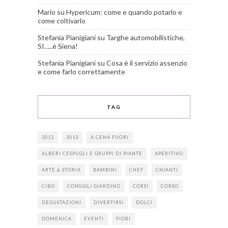
Mario
su
Hypericum: come e quando potarlo e
come coltivarlo
Stefania Pianigiani
su
Targhe automobilistiche,
SI…..è Siena!
Stefania Pianigiani
su
Cosa è il servizio assenzio
e come farlo correttamente
TAG
2012
2013
A CENA FUORI
ALBERI CESPUGLI E GRUPPI DI PIANTE
APERITIVO
ARTE & STORIA
BAMBINI
CHEF
CHIANTI
CIBO
CONSIGLI GIARDINO
CORSI
CORSO
DEGUSTAZIONI
DIVERTIRSI
DOLCI
DOMENICA
EVENTI
FIORI