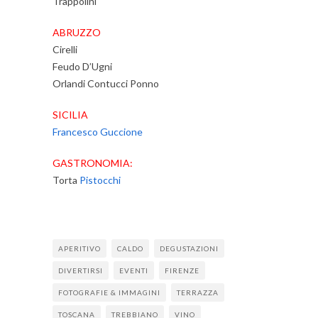
Trappolini
ABRUZZO
Cirelli
Feudo D’Ugni
Orlandi Contucci Ponno
SICILIA
Francesco Guccione
GASTRONOMIA:
Torta
Pistocchi
APERITIVO
CALDO
DEGUSTAZIONI
DIVERTIRSI
EVENTI
FIRENZE
FOTOGRAFIE & IMMAGINI
TERRAZZA
TOSCANA
TREBBIANO
VINO