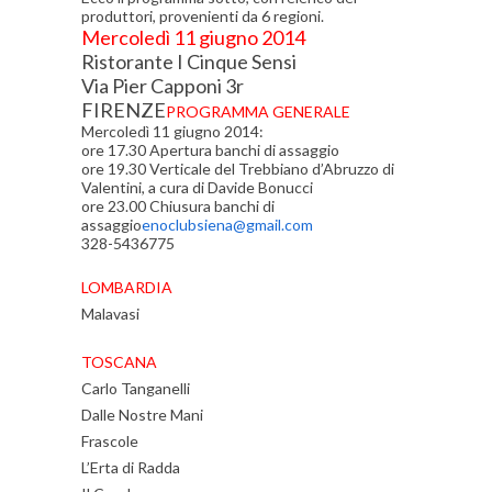
produttori, provenienti da 6 regioni.
Mercoledì 11 giugno 2014
Ristorante I Cinque Sensi
Via Pier Capponi 3r
FIRENZE
PROGRAMMA GENERALE
Mercoledì 11 giugno 2014:
ore 17.30 Apertura banchi di assaggio
ore 19.30 Verticale del Trebbiano d’Abruzzo di
Valentini, a cura di Davide Bonucci
ore 23.00 Chiusura banchi di
assaggio
enoclubsiena@gmail.com
328-5436775
LOMBARDIA
Malavasi
TOSCANA
Carlo Tanganelli
Dalle Nostre Mani
Frascole
L’Erta di Radda