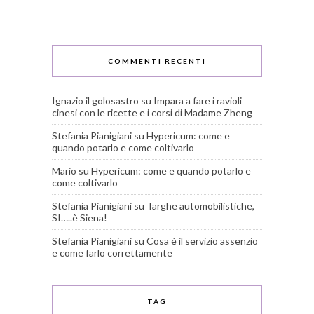
COMMENTI RECENTI
Ignazio il golosastro
su
Impara a fare i ravioli
cinesi con le ricette e i corsi di Madame Zheng
Stefania Pianigiani
su
Hypericum: come e
quando potarlo e come coltivarlo
Mario
su
Hypericum: come e quando potarlo e
come coltivarlo
Stefania Pianigiani
su
Targhe automobilistiche,
SI…..è Siena!
Stefania Pianigiani
su
Cosa è il servizio assenzio
e come farlo correttamente
TAG