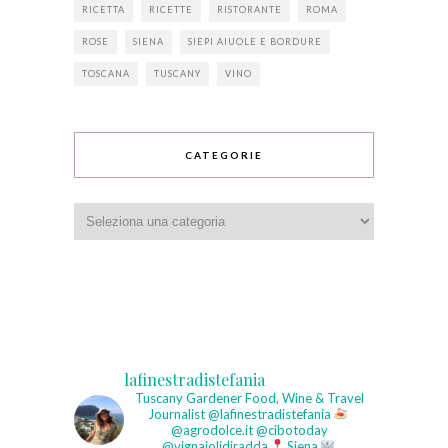
RICETTA
RICETTE
RISTORANTE
ROMA
ROSE
SIENA
SIEPI AIUOLE E BORDURE
TOSCANA
TUSCANY
VINO
CATEGORIE
Categorie
lafinestradistefania
Tuscany Gardener
Food, Wine & Travel
Journalist
@lafinestradistefania
@agrodolce.it @cibotoday
@vignaiolidiradda
Siena